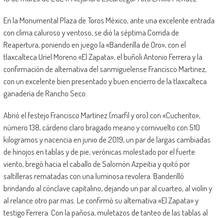
En la Monumental Plaza de Toros México, ante una excelente entrada
con clima caluroso y ventoso, se dió la séptima Corrida de
Reapertura, poniendo en juego la «Banderilla de Oro», con el
tlaxcalteca Uriel Moreno «El Zapata», el buñoli Antonio Ferrera y la
confirmación de alternativa del sanmiguelense Francisco Martinez,
con un excelente bien presentado y buen encierro de la tlaxcalteca
ganadería de Rancho Seco.
Abrió el festejo Francisco Martínez (marfil y oro) con «Cucherito»,
número 138, cárdeno claro bragado meano y cornivuelto con 510
kilogramos y nacencia en junio de 2019, un par de largas cambiadas
de hinojos en tablas y de pie, verónicas molestado por el fuerte
viento, bregó hacia el caballo de Salomón Azpeitia y quitó por
saltilleras rematadas con una luminosa revolera. Banderilló
brindando al cónclave capitalino, dejando un par al cuarteo, al violín y
al relance otro par mas. Le confirmó su alternativa «El Zapata» y
testigo Ferrera. Con la pañosa, muletazos de tanteo de las tablas al