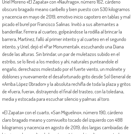
Uriel Moreno «El Zapata» con «Naufrago», número 162, cárdeno
obscuro bragado meano caribello y bien puesto con 530 kilogramos
y nacencia en mayo de 2019, emotivo inicio capotero en tablas y mal
picado el burel por Francisco Salinas. Invitó a sus alternantes a
banderillar, Ferrera al cuarteo, golpeándose la rodilla al brincar la
barrera, Martínez, falló al primer intento y al cuarteo en el segundo
intento, y Uriel, dejó el «Par Monumental», escuchando una Diana
desde las alturas. Sin brindar, un par de muletazos subido en el
estribo, se lo llevó a los medios y ahí, naturales punteandole el
engaño, derechazos molestado por el fuerte viento, un molinete y
doblones y nuevamente el desafortunado grito desde Sol General de
«Arriba López Obrador» y la absoluta rechifla de toda la plaza y gritos
de «fuera, fuera», distrayendo el final del trasteo, con la toledana,
media y estocada para escuchar silencio y palmas al toro.
«El Zapata» con el cuarto, «San Miguelino», número 190, cárdeno
claro bragado meano y cornivuelto tocado del izquierdo con 488
kilogramos y nacencia en agosto de 2019, dos largas cambiadas de