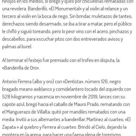
hinojos en los medios, lo bregó y quitó por chicuelinas rematadas con
una revolera. Banderilló, «El Monumental» y al violín al relance y un
tercero al violín en la boca de riego. Sin brindar, muletazos de tanteo,
derechazos siendo desarmado, se iba a tirar a matar, pero el público
le chifló y siguió toreando, pero lo peor vino con el acero, pinchazos y
descabellos, para escuchar pitos con dos entreverados avisos y
palmas al burel.
Al terminar el festejo fue premiado con el trofeo en disputa, la
«Banderilla de Oro».
Antonio Ferrera (albo y oro) con «Dentista», número 126, negro
bragado meano axiblanco y cornidelantero tocado del izquierdo con
528 kilogramos y nacencia en noviembre de 2019, lances con su
capote azul, bregó hacia el caballo de Mauro Prado, rematando con
el Manguerazo de Villalta; quitó por mandiles rematados con una
media. Invitó a sus alternantes a banderillar, Martínez al cuarteo, «El
Zapata » al quiebro y Ferrera al cuarteo. Brindó al Cielo, dejando la
montera en la arena, para hacer una faena plena de torerismo,