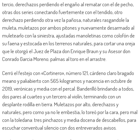
tercio, derechazos perdiendo el engaño al rematar con el de pecho,
otras dos series conectando fuertemente con el tendido, otro
derechazo perdiendo otra vez la pañosa, naturales rasgandole la
muleta, muletazos por ambos pitones y nuevamente desarmado al
muletearlo con la siniestra, ajustadas manoletinas como colofón de
su faena y estocada en los terrenos naturales, para cortar una oreja
que le otorgó el Juez de Plaza don Enrique Braun y su Asesor don
Conrado Garcia Moreno; palmas al toro en el arrastre.
Cerró el festejo con «Cortinero», número 121, cárdeno claro bragado
meano y paliabierto con 565 kilogramos y nacencia en octubre de
2019, verónicas y media con el percal. Banderilló brindando a todos,
dos pares al cuarteo y un tercero al violín, terminando con un
desplante rodilla en tierra. Muletazos por alto, derechazos y
naturales, pero como ya no le embestia, lo toreó por la cara, pero mal
con la toledana: tres pinchazos y media docena de descabellos, para
escuchar conventual silencio con dos entreverados avisos.