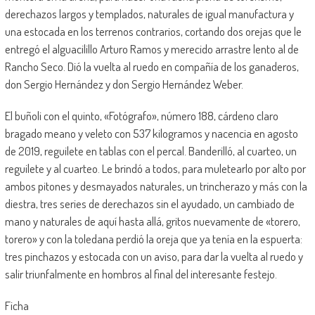
derechazos largos y templados, naturales de igual manufactura y
una estocada en los terrenos contrarios, cortando dos orejas que le
entregó el alguacilillo Arturo Ramos y merecido arrastre lento al de
Rancho Seco. Dió la vuelta al ruedo en compañía de los ganaderos,
don Sergio Hernández y don Sergio Hernández Weber.
El buñoli con el quinto, «Fotógrafo», número 188, cárdeno claro
bragado meano y veleto con 537 kilogramos y nacencia en agosto
de 2019, reguilete en tablas con el percal. Banderilló, al cuarteo, un
reguilete y al cuarteo. Le brindó a todos, para muletearlo por alto por
ambos pitones y desmayados naturales, un trincherazo y más con la
diestra, tres series de derechazos sin el ayudado, un cambiado de
mano y naturales de aquí hasta allá, gritos nuevamente de «torero,
torero» y con la toledana perdió la oreja que ya tenía en la espuerta:
tres pinchazos y estocada con un aviso, para dar la vuelta al ruedo y
salir triunfalmente en hombros al final del interesante festejo.
Ficha