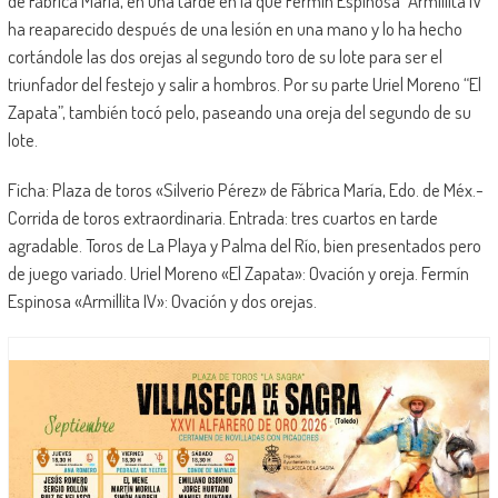
de Fábrica María, en una tarde en la que Fermín Espinosa “Armillita IV”
ha reaparecido después de una lesión en una mano y lo ha hecho
cortándole las dos orejas al segundo toro de su lote para ser el
triunfador del festejo y salir a hombros. Por su parte Uriel Moreno “El
Zapata”, también tocó pelo, paseando una oreja del segundo de su
lote.
Ficha: Plaza de toros «Silverio Pérez» de Fábrica María, Edo. de Méx.-
Corrida de toros extraordinaria. Entrada: tres cuartos en tarde
agradable. Toros de La Playa y Palma del Río, bien presentados pero
de juego variado. Uriel Moreno «El Zapata»: Ovación y oreja. Fermín
Espinosa «Armillita IV»: Ovación y dos orejas.