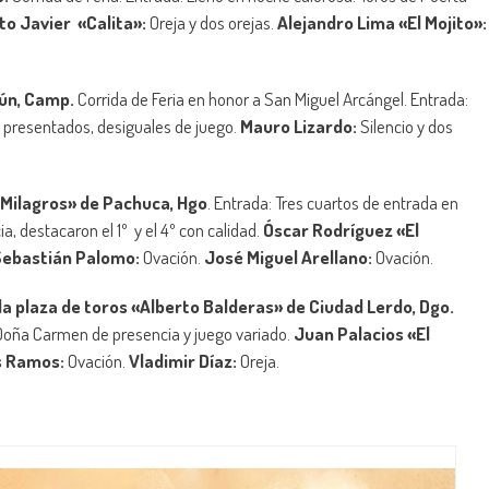
to Javier «Calita»:
Oreja y dos orejas.
Alejandro Lima «El Mojito»:
ún, Camp.
Corrida de Feria en honor a San Miguel Arcángel. Entrada:
 presentados, desiguales de juego.
Mauro Lizardo:
Silencio y dos
s Milagros» de Pachuca, Hgo
. Entrada: Tres cuartos de entrada en
, destacaron el 1º y el 4º con calidad.
Óscar Rodríguez «El
Sebastián Palomo:
Ovación.
José Miguel Arellano:
Ovación.
la plaza de toros «Alberto Balderas» de Ciudad Lerdo, Dgo.
 Doña Carmen de presencia y juego variado.
Juan Palacios «El
s Ramos:
Ovación.
Vladimir Díaz:
Oreja.