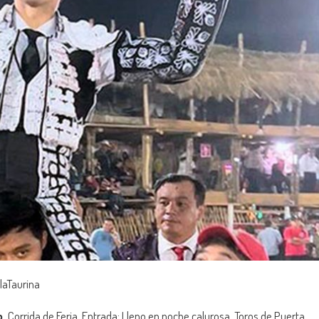
laTaurina
p.
Corrida de Feria. Entrada: Lleno en noche calurosa. Toros de Puerta