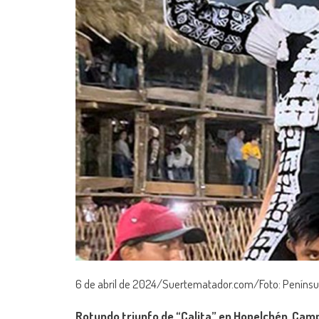
6 de abril de 2024/Suertematador.com/Foto: Penínsu
Rotundo triunfo de “Calita” en Hopelchén, Cam