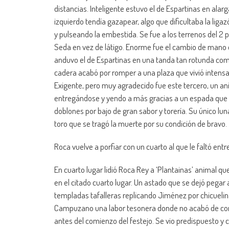
distancias. Inteligente estuvo el de Espartinas en ala
izquierdo tendía gazapear, algo que dificultaba la li
y pulseando la embestida. Se fue a los terrenos del 2
Seda en vez de látigo. Enorme fue el cambio de mano 
anduvo el de Espartinas en una tanda tan rotunda como 
cadera acabó por romper a una plaza que vivió intensam
Exigente, pero muy agradecido fue este tercero, un an
entregándose y yendo a más gracias a un espada que s
doblones por bajo de gran sabor y torería. Su único lu
toro que se tragó la muerte por su condición de bravo.
Roca vuelve a porfiar con un cuarto al que le faltó ent
En cuarto lugar lidió Roca Rey a ‘Plantainas’ animal qu
en el citado cuarto lugar. Un astado que se dejó pegar a
templadas tafalleras replicando Jiménez por chicuelin
Campuzano una labor tesonera donde no acabó de conv
antes del comienzo del festejo. Se vio predispuesto y 