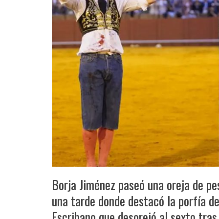
Borja Jiménez paseó una oreja de pes
una tarde donde destacó la porfía d
Escribano que desorejó al sexto tras