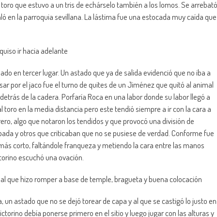
n toro que estuvo a un tris de echárselo también a los lomos. Se arrebat
aló en la parroquia sevillana. La lástima fue una estocada muy caída que
uiso ir hacia adelante
ado en tercer lugar. Un astado que ya de salida evidenció que no iba a
ar por el jaco fue el turno de quites de un Jiménez que quitó al animal
etrás de la cadera. Porfaría Roca en una labor donde su labor llegó a
 toro en la media distancia pero este tendió siempre a ir con la cara a
ero, algo que notaron los tendidos y que provocó una división de
spada y otros que criticaban que no se pusiese de verdad. Conforme fue
más corto, faltándole franqueza y metiendo la cara entre las manos
ictorino escuchó una ovación.
 al que hizo romper a base de temple, bragueta y buena colocación
ja, un astado que no se dejó torear de capa y al que se castigó lo justo en
ctorino debía ponerse primero en el sitio y luego jugar con las alturas y