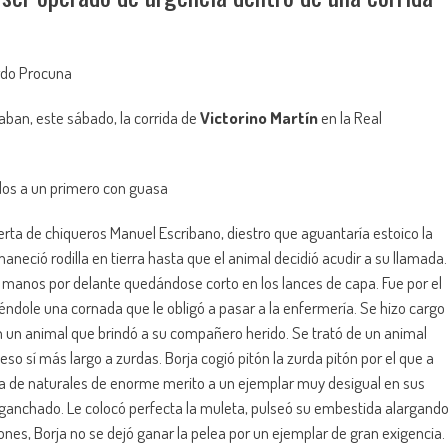
rdo Procuna
iaban, este sábado, la corrida de
Victorino Martín
en la Real
dos a un primero con guasa
erta de chiqueros Manuel Escribano, diestro que aguantaría estoico la
maneció rodilla en tierra hasta que el animal decidió acudir a su llamada.
 manos por delante quedándose corto en los lances de capa. Fue por el
éndole una cornada que le obligó a pasar a la enfermería. Se hizo cargo
on un animal que brindó a su compañero herido. Se trató de un animal
o sí más largo a zurdas. Borja cogió pitón la zurda pitón por el que a
a de naturales de enorme merito a un ejemplar muy desigual en sus
nganchado. Le colocó perfecta la muleta, pulseó su embestida alargand
ones, Borja no se dejó ganar la pelea por un ejemplar de gran exigencia.