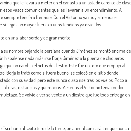
camino que le llevara a meter en el canasto a un astado carente de clas
on esos vasos comunicantes que les llevaran a un entendimiento. A
e siempre tendía a frenarse. Con el Victorino ya muy a menos el
 sí llegó con mayor fuerza a unos tendidos ya divididos.
to en una labor sorda y de gran mérito
nor a su nombre bajando la persiana cuando Jiménez se montó encima de
ción hispalense nada más irse Borja Jiménez a la puerta de chiqueros.
o que no cambió el rictus de diestro. Este fue un toro que empujó al
o. Borja lo trató como si fuera bueno, se colocó en el sitio donde
 astado con suavidad, pero este nunca quiso irse tras los vuelos. Poco a
s alturas, distancias y querencias. A zurdas el Victorino tenía medio
uletazo. Se volvió a ver solvente a un diestro que fue todo entrega en
de Escribano al sexto toro de la tarde, un animal con carácter que nunca