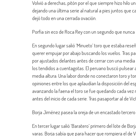
Volvió a derechas, pitón por el que siempre hizo hilo u
dejando una última serie al natural a pies juntos que c
dejó todo en una cerrada ovación.
Porfía sin eco de Roca Rey con un segundo que nunca q
En segundo lugar salió ‘Minueto’ toro que estaba reseñ
querer empujar por abajo buscando los vuelos. Tras pas
por ajustados delantes antes de cerrar con una media d
los tendidos a cuentagotas. El peruano buscó pulsear al
media altura. Una labor donde no conectaron toro y tor
opiniones entre los que aplaudían la disposición del e
avanzando la faena el toro se fue quedando cada vez 
antes del inicio de cada serie. Tras pasaportar al de V
Borja Jiménez pasea la oreja de un encastado tercero
En tercer lugar salió ‘Baratero’ primero del lote de Bor
varas. Borja sabía que para hacer que rompiera el de Vi