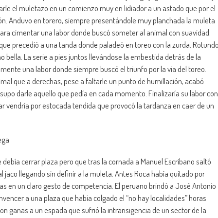
rgarle el muletazo en un comienzo muy en lidiador a un astado que por el
gazón. Anduvo en torero, siempre presentándole muy planchada la muleta
 para cimentar una labor donde buscó someter al animal con suavidad.
que precedió a una tanda donde paladeó en toreo con la zurda. Rotund
bella. La serie a pies juntos llevándose la embestida detrás de la
ente una labor donde siempre buscó el triunfo por la vía del toreo.
imal que a derechas, pese a faltarle un punto de humillación, acabó
upo darle aquello que pedía en cada momento. Finalizaría su labor con
nar vendría por estocada tendida que provocó la tardanza en caer de un
rega
e debía cerrar plaza pero que tras la cornada a Manuel Escribano saltó
l jaco llegando sin definir a la muleta. Antes Roca había quitado por
as en un claro gesto de competencia. El peruano brindó a José Antonio
encer a una plaza que había colgado el “no hay localidades” horas
con ganas a un espada que sufrió la intransigencia de un sector de la