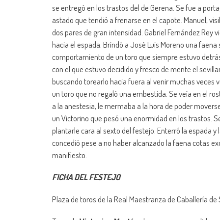
se entregó en los trastos del de Gerena. Se fue a po
astado que tendió a frenarse en el capote. Manuel, visi
dos pares de gran intensidad. Gabriel Fernández Rey vio
hacia el espada. Brindó a José Luis Moreno una faena 
comportamiento de un toro que siempre estuvo detrás 
con el que estuvo decidido y fresco de mente el sevillan
buscando torearlo hacia fuera al venir muchas veces
un toro que no regaló una embestida. Se veía en el ros
a la anestesia, le mermaba a la hora de poder movers
un Victorino que pesó una enormidad en los trastos. 
plantarle cara al sexto del festejo. Enterró la espada 
concedió pese a no haber alcanzado la faena cotas exc
manifiesto.
FICHA DEL FESTEJO
Plaza de toros de la Real Maestranza de Caballería de S