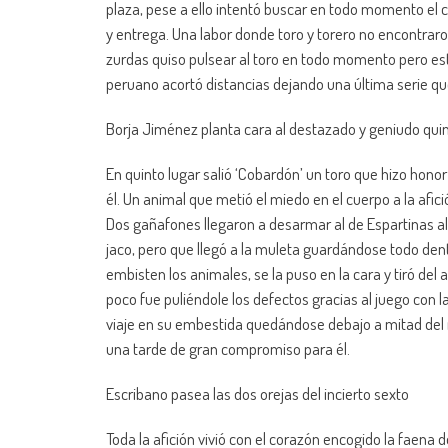
plaza, pese a ello intentó buscar en todo momento el 
y entrega. Una labor donde toro y torero no encontrar
zurdas quiso pulsear al toro en todo momento pero est
peruano acortó distancias dejando una última serie que
Borja Jiménez planta cara al destazado y geniudo quin
En quinto lugar salió ‘Cobardón’ un toro que hizo ho
él. Un animal que metió el miedo en el cuerpo a la afi
Dos gañafones llegaron a desarmar al de Espartinas alg
jaco, pero que llegó a la muleta guardándose todo dentr
embisten los animales, se la puso en la cara y tiró del
poco fue puliéndole los defectos gracias al juego con la
viaje en su embestida quedándose debajo a mitad del m
una tarde de gran compromiso para él.
Escribano pasea las dos orejas del incierto sexto
Toda la afición vivió con el corazón encogido la faena 