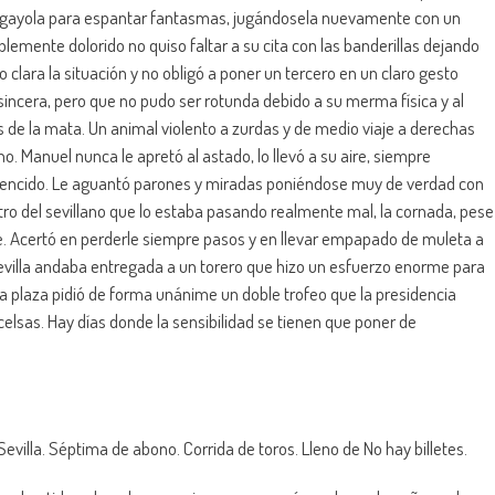
rtagayola para espantar fantasmas, jugándosela nuevamente con un
blemente dolorido no quiso faltar a su cita con las banderillas dejando
 clara la situación y no obligó a poner un tercero en un claro gesto
sincera, pero que no pudo ser rotunda debido a su merma física y al
de la mata. Un animal violento a zurdas y de medio viaje a derechas
o. Manuel nunca le apretó al astado, lo llevó a su aire, siempre
 vencido. Le aguantó parones y miradas poniéndose muy de verdad con
tro del sevillano que lo estaba pasando realmente mal, la cornada, pese
e. Acertó en perderle siempre pasos y en llevar empapado de muleta a
Sevilla andaba entregada a un torero que hizo un esfuerzo enorme para
y la plaza pidió de forma unánime un doble trofeo que la presidencia
elsas. Hay días donde la sensibilidad se tienen que poner de
evilla. Séptima de abono. Corrida de toros. Lleno de No hay billetes.