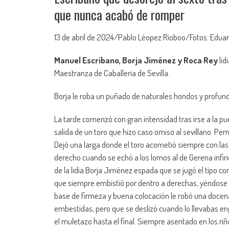
que nunca acabó de romper
13 de abril de 2024/Pablo Léopez Rioboo/Fotos: Edua
Manuel Escribano, Borja Jiménez y Roca Rey
lid
Maestranza de Caballería de Sevilla.
Borja le roba un puñado de naturales hondos y profun
La tarde comenzó con gran intensidad tras irse a la pu
salida de un toro que hizo caso omiso al sevillano. Per
Dejó una larga donde el toro acometió siempre con las
derecho cuando se echó a los lomos al de Gerena infiri
de la lidia Borja Jiménez espada que se jugó el tipo c
que siempre embistió por dentro a derechas, yéndose es
base de firmeza y buena colocación le robó una docen
embestidas, pero que se deslizó cuando lo llevabas e
el muletazo hasta el final. Siempre asentado en los riñ