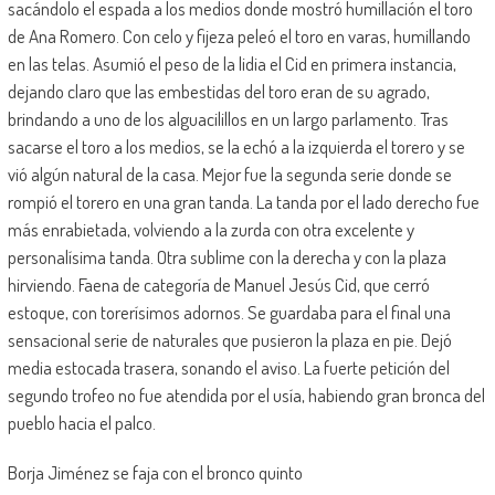
sacándolo el espada a los medios donde mostró humillación el toro
de Ana Romero. Con celo y fijeza peleó el toro en varas, humillando
en las telas. Asumió el peso de la lidia el Cid en primera instancia,
dejando claro que las embestidas del toro eran de su agrado,
brindando a uno de los alguacilillos en un largo parlamento. Tras
sacarse el toro a los medios, se la echó a la izquierda el torero y se
vió algún natural de la casa. Mejor fue la segunda serie donde se
rompió el torero en una gran tanda. La tanda por el lado derecho fue
más enrabietada, volviendo a la zurda con otra excelente y
personalísima tanda. Otra sublime con la derecha y con la plaza
hirviendo. Faena de categoría de Manuel Jesús Cid, que cerró
estoque, con torerísimos adornos. Se guardaba para el final una
sensacional serie de naturales que pusieron la plaza en pie. Dejó
media estocada trasera, sonando el aviso. La fuerte petición del
segundo trofeo no fue atendida por el usía, habiendo gran bronca del
pueblo hacia el palco.
Borja Jiménez se faja con el bronco quinto