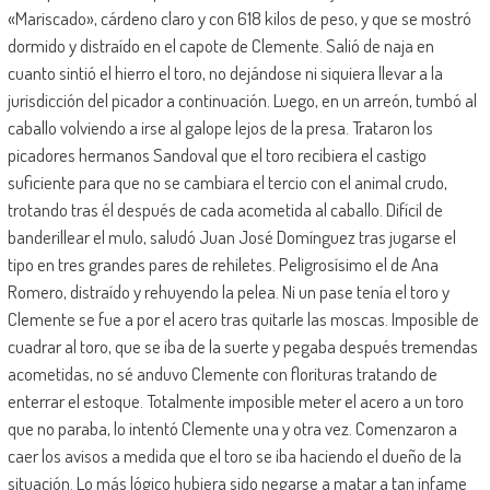
«Mariscado», cárdeno claro y con 618 kilos de peso, y que se mostró
dormido y distraído en el capote de Clemente. Salió de naja en
cuanto sintió el hierro el toro, no dejándose ni siquiera llevar a la
jurisdicción del picador a continuación. Luego, en un arreón, tumbó al
caballo volviendo a irse al galope lejos de la presa. Trataron los
picadores hermanos Sandoval que el toro recibiera el castigo
suficiente para que no se cambiara el tercio con el animal crudo,
trotando tras él después de cada acometida al caballo. Difícil de
banderillear el mulo, saludó Juan José Domínguez tras jugarse el
tipo en tres grandes pares de rehiletes. Peligrosísimo el de Ana
Romero, distraído y rehuyendo la pelea. Ni un pase tenía el toro y
Clemente se fue a por el acero tras quitarle las moscas. Imposible de
cuadrar al toro, que se iba de la suerte y pegaba después tremendas
acometidas, no sé anduvo Clemente con florituras tratando de
enterrar el estoque. Totalmente imposible meter el acero a un toro
que no paraba, lo intentó Clemente una y otra vez. Comenzaron a
caer los avisos a medida que el toro se iba haciendo el dueño de la
situación. Lo más lógico hubiera sido negarse a matar a tan infame