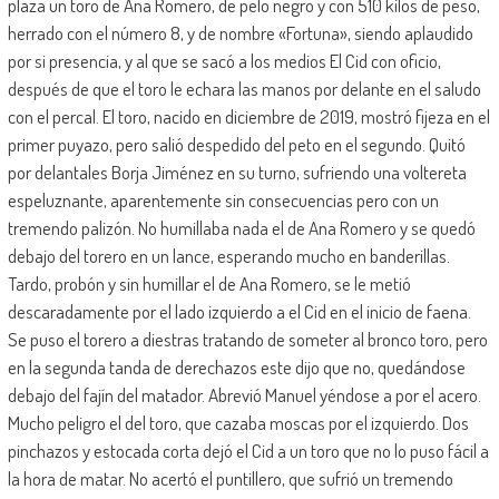
plaza un toro de Ana Romero, de pelo negro y con 510 kilos de peso,
herrado con el número 8, y de nombre «Fortuna», siendo aplaudido
por si presencia, y al que se sacó a los medios El Cid con oficio,
después de que el toro le echara las manos por delante en el saludo
con el percal. El toro, nacido en diciembre de 2019, mostró fijeza en el
primer puyazo, pero salió despedido del peto en el segundo. Quitó
por delantales Borja Jiménez en su turno, sufriendo una voltereta
espeluznante, aparentemente sin consecuencias pero con un
tremendo palizón. No humillaba nada el de Ana Romero y se quedó
debajo del torero en un lance, esperando mucho en banderillas.
Tardo, probón y sin humillar el de Ana Romero, se le metió
descaradamente por el lado izquierdo a el Cid en el inicio de faena.
Se puso el torero a diestras tratando de someter al bronco toro, pero
en la segunda tanda de derechazos este dijo que no, quedándose
debajo del fajín del matador. Abrevió Manuel yéndose a por el acero.
Mucho peligro el del toro, que cazaba moscas por el izquierdo. Dos
pinchazos y estocada corta dejó el Cid a un toro que no lo puso fácil a
la hora de matar. No acertó el puntillero, que sufrió un tremendo