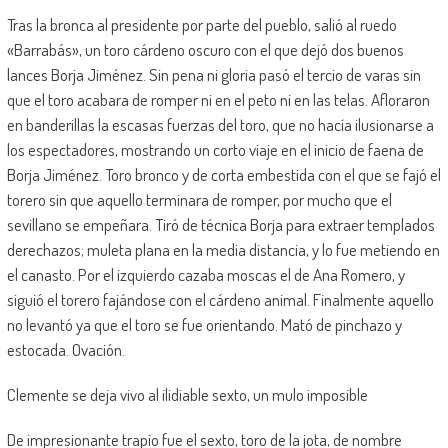
Tras la bronca al presidente por parte del pueblo, salió al ruedo
«Barrabás», un toro cárdeno oscuro con el que dejó dos buenos
lances Borja Jiménez. Sin pena ni gloria pasó el tercio de varas sin
que el toro acabara de romper ni en el peto ni en las telas. Afloraron
en banderillas la escasas fuerzas del toro, que no hacía ilusionarse a
los espectadores, mostrando un corto viaje en el inicio de faena de
Borja Jiménez. Toro bronco y de corta embestida con el que se fajó el
torero sin que aquello terminara de romper, por mucho que el
sevillano se empeñara. Tiró de técnica Borja para extraer templados
derechazos; muleta plana en la media distancia, y lo fue metiendo en
el canasto. Por el izquierdo cazaba moscas el de Ana Romero, y
siguió el torero fajándose con el cárdeno animal. Finalmente aquello
no levantó ya que el toro se fue orientando. Mató de pinchazo y
estocada. Ovación.
Clemente se deja vivo al ilidiable sexto, un mulo imposible
De impresionante trapío fue el sexto, toro de la jota, de nombre