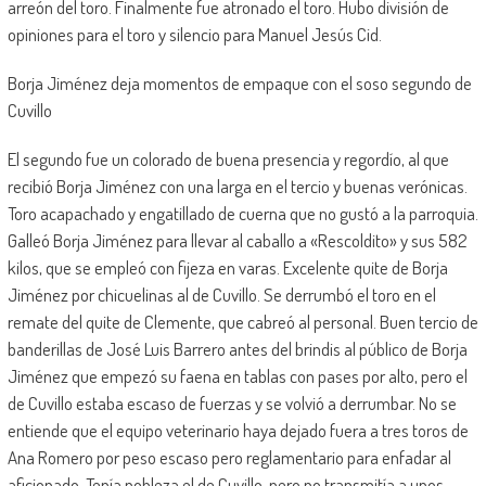
arreón del toro. Finalmente fue atronado el toro. Hubo división de
opiniones para el toro y silencio para Manuel Jesús Cid.
Borja Jiménez deja momentos de empaque con el soso segundo de
Cuvillo
El segundo fue un colorado de buena presencia y regordío, al que
recibió Borja Jiménez con una larga en el tercio y buenas verónicas.
Toro acapachado y engatillado de cuerna que no gustó a la parroquia.
Galleó Borja Jiménez para llevar al caballo a «Rescoldito» y sus 582
kilos, que se empleó con fijeza en varas. Excelente quite de Borja
Jiménez por chicuelinas al de Cuvillo. Se derrumbó el toro en el
remate del quite de Clemente, que cabreó al personal. Buen tercio de
banderillas de José Luis Barrero antes del brindis al público de Borja
Jiménez que empezó su faena en tablas con pases por alto, pero el
de Cuvillo estaba escaso de fuerzas y se volvió a derrumbar. No se
entiende que el equipo veterinario haya dejado fuera a tres toros de
Ana Romero por peso escaso pero reglamentario para enfadar al
aficionado. Tenía nobleza el de Cuvillo, pero no transmitía a unos