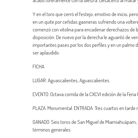
acabó toreramente con la diestra. Desacertó al matar 
Y en el toro que cerró el festejo, emotivo de inicio, 
en un quite por ceñidas gaoneras sufriendo una volteret
comenzó con vitolina para encadenar derechazos de bue
disposición. De nuevo por la derecha le aguantó de ver
importantes pases por los dos perfiles y en un palmo d
ser aplaudido.
FICHA
LUGAR: Aguascalientes, Aguascalientes.
EVENTO: Octava corrida de la CXCVI edición de la Feria
PLAZA: Monumental. ENTRADA: Tres cuartos en tarde nu
GANADO: Seis toros de San Miguel de Miamiahuápam, q
términos generales.