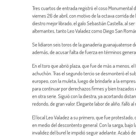
Tres cuartos de entrada registró el coso Monumental de
viernes 26 de abril, con motivo de la octava corrida de
diestro mejor librado, el galo Sebastián Castella, al se
alternantes, tanto Leo Valadez como Diego San Román
Se lidiaron seis toros de la ganadería guanajuatens
además, de acusar falta de fuerza en términos genera
En el toro que abrió plaza, que fue de más a menos, 
achuchón. Tras el segundo tercio se desmonteró el subal
europeo, con la muleta, luego de brindarle a la empre
para continuar por derechazos firmes y bien trazados e
en otra serie. Siguió con la diestra, ya acortando dist
redondo, de gran valor. Elegante labor de aliño. Falló al
El local Leo Valadez a su primero, que fue protestado, d
en medio del descontento general. Con la sarga, bajo l
invalidez del burel le impidió seguir adelante. Acabó