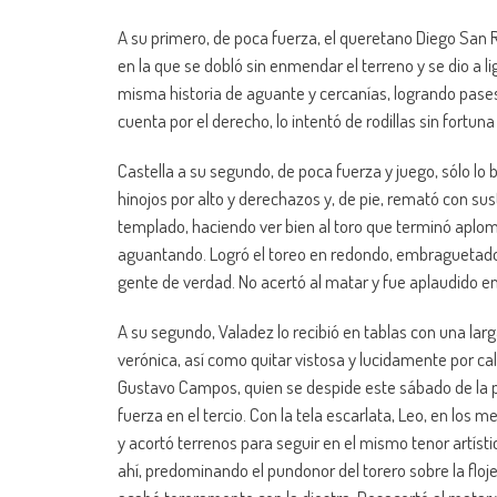
A su primero, de poca fuerza, el queretano Diego San 
en la que se dobló sin enmendar el terreno y se dio a l
misma historia de aguante y cercanías, logrando pase
cuenta por el derecho, lo intentó de rodillas sin fortuna
Castella a su segundo, de poca fuerza y juego, sólo lo 
hinojos por alto y derechazos y, de pie, remató con su
templado, haciendo ver bien al toro que terminó aploma
aguantando. Logró el toreo en redondo, embraguetado
gente de verdad. No acertó al matar y fue aplaudido en 
A su segundo, Valadez lo recibió en tablas con una larg
verónica, así como quitar vistosa y lucidamente por ca
Gustavo Campos, quien se despide este sábado de la 
fuerza en el tercio. Con la tela escarlata, Leo, en los me
y acortó terrenos para seguir en el mismo tenor artístic
ahí, predominando el pundonor del torero sobre la floj