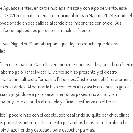
 Aguascalientes, en tarde nublada, fresca y con algo de viento, este
 la CXCVI edición de la Feria Internacional de San Marcos 2024, siendo el
r ovacionado en dos salidas al tercio tras imponerse con oficio. Sus
, fueron aplaudidos por su encomiable esfuerzo.
e de San Miguel de Miamiahuápam, que dejaron mucho que desear,
les.
el francés Sebastián Castella veroniqueó empeñoso después de un fuert
terno galo Rafael Viotti. El viento se hizo presente y el diestro
saria taurina altruista Tomasina Esformes, Castella se dobló torerament
n dos tandas. Al natural lo hizo con emoción y así lo entendió la gente
ancias y jugándosela para sacar meritorios pases, uno a uno y, en
 matar y se le aplaudió el notable y oficioso esfuerzo en el tercio.
ébil, poco le hizo con el capote, sobresaliendo su quite por chicuelinas
as protestas, intentó el lucimiento por ambos lados, pero, también la
 de pinchazo hondo y estocada para escuchar palmas.