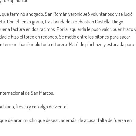
y fue aplaudido.
pero, que terminó ahogado, San Román veroniqueó voluntarioso y se lució
a. Con el lienzo grana, tras brindarle a Sebastián Castella, Diego
na factura en dos racimos. Por la izquierda le puso valor, buen trazo 
dad e hizo el toreo en redondo. Se metió entre los pitones para sacar
e terreno, haciéndolo todo el torero. Mató de pinchazo y estocada para
 Internacional de San Marcos.
blada, fresca y con algo de viento.
ue dejaron mucho que desear, además, de acusar falta de fuerza en