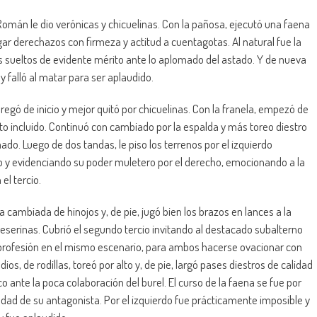
Román le dio verónicas y chicuelinas. Con la pañosa, ejecutó una faena
igar derechazos con firmeza y actitud a cuentagotas. Al natural fue la
s sueltos de evidente mérito ante lo aplomado del astado. Y de nueva
 y falló al matar para ser aplaudido.
bregó de inicio y mejor quitó por chicuelinas. Con la franela, empezó de
sto incluido. Continuó con cambiado por la espalda y más toreo diestro
do. Luego de dos tandas, le piso los terrenos por el izquierdo
 y evidenciando su poder muletero por el derecho, emocionando a la
el tercio.
a cambiada de hinojos y, de pie, jugó bien los brazos en lances a la
leserinas. Cubrió el segundo tercio invitando al destacado subalterno
profesión en el mismo escenario, para ambos hacerse ovacionar con
dios, de rodillas, toreó por alto y, de pie, largó pases diestros de calidad
o ante la poca colaboración del burel. El curso de la faena se fue por
edad de su antagonista. Por el izquierdo fue prácticamente imposible y