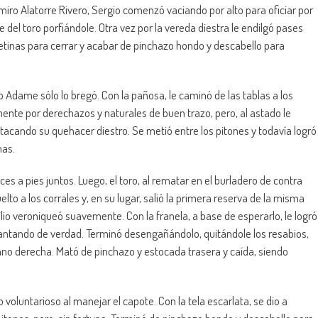
miro Alatorre Rivero, Sergio comenzó vaciando por alto para oficiar por
del toro porfiándole. Otra vez por la vereda diestra le endilgó pases
letinas para cerrar y acabar de pinchazo hondo y descabello para
o Adame sólo lo bregó. Con la pañosa, le caminó de las tablas a los
nte por derechazos y naturales de buen trazo, pero, al astado le
estacando su quehacer diestro. Se metió entre los pitones y todavía logró
mas.
es a pies juntos. Luego, el toro, al rematar en el burladero de contra
uelto a los corrales y, en su lugar, salió la primera reserva de la misma
lio veroniqueó suavemente. Con la franela, a base de esperarlo, le logró
uantando de verdad. Terminó desengañándolo, quitándole los resabios,
mano derecha. Mató de pinchazo y estocada trasera y caída, siendo
 voluntarioso al manejar el capote. Con la tela escarlata, se dio a