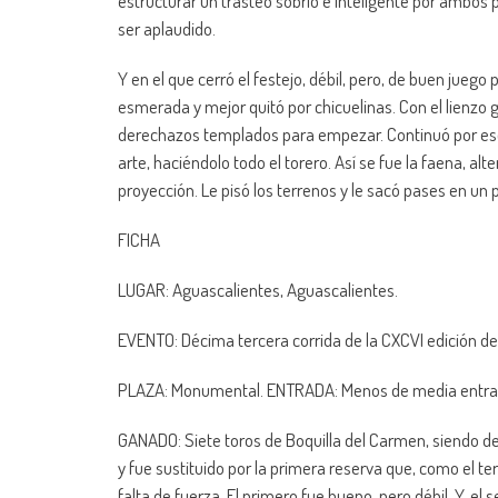
estructurar un trasteo sobrio e inteligente por ambos 
ser aplaudido.
Y en el que cerró el festejo, débil, pero, de buen ju
esmerada y mejor quitó por chicuelinas. Con el lienzo 
derechazos templados para empezar. Continuó por ese pi
arte, haciéndolo todo el torero. Así se fue la faena, a
proyección. Le pisó los terrenos y le sacó pases en un 
FICHA
LUGAR: Aguascalientes, Aguascalientes.
EVENTO: Décima tercera corrida de la CXCVI edición de
PLAZA: Monumental. ENTRADA: Menos de media entrad
GANADO: Siete toros de Boquilla del Carmen, siendo dev
y fue sustituido por la primera reserva que, como el t
falta de fuerza. El primero fue bueno, pero débil. Y, el 