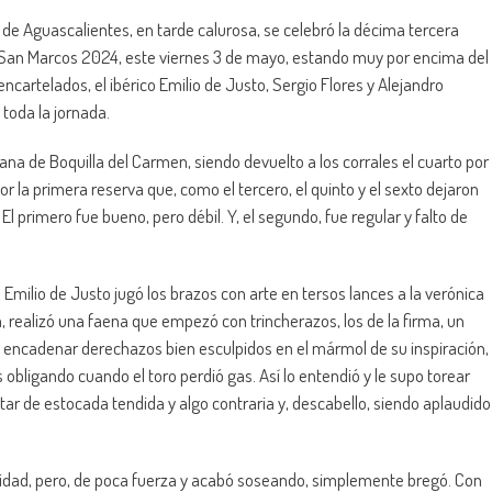
 Aguascalientes, en tarde calurosa, se celebró la décima tercera
 de San Marcos 2024, este viernes 3 de mayo, estando muy por encima del
encartelados, el ibérico Emilio de Justo, Sergio Flores y Alejandro
toda la jornada.
cana de Boquilla del Carmen, siendo devuelto a los corrales el cuarto por
or la primera reserva que, como el tercero, el quinto y el sexto dejaron
 primero fue bueno, pero débil. Y, el segundo, fue regular y falto de
o Emilio de Justo jugó los brazos con arte en tersos lances a la verónica
a, realizó una faena que empezó con trincherazos, los de la firma, un
 encadenar derechazos bien esculpidos en el mármol de su inspiración,
obligando cuando el toro perdió gas. Así lo entendió y le supo torear
tar de estocada tendida y algo contraria y, descabello, siendo aplaudido
calidad, pero, de poca fuerza y acabó soseando, simplemente bregó. Con