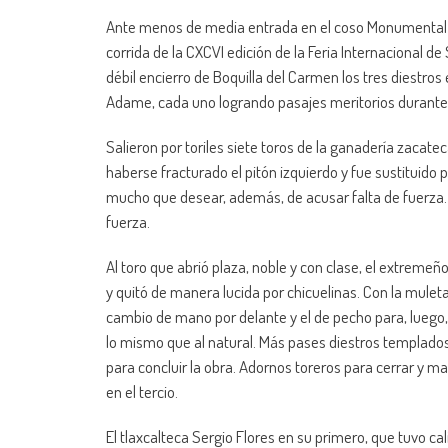
Ante menos de media entrada en el coso Monumental de
corrida de la CXCVI edición de la Feria Internacional
débil encierro de Boquilla del Carmen los tres diestros 
Adame, cada uno logrando pasajes meritorios durante 
Salieron por toriles siete toros de la ganadería zacate
haberse fracturado el pitón izquierdo y fue sustituido p
mucho que desear, además, de acusar falta de fuerza. El
fuerza.
Al toro que abrió plaza, noble y con clase, el extremeñ
y quitó de manera lucida por chicuelinas. Con la mulet
cambio de mano por delante y el de pecho para, luego,
lo mismo que al natural. Más pases diestros templados 
para concluir la obra. Adornos toreros para cerrar y ma
en el tercio.
El tlaxcalteca Sergio Flores en su primero, que tuvo 