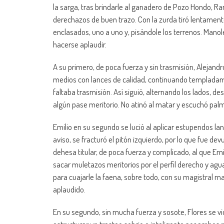
la sarga, tras brindarle al ganadero de Pozo Hondo, Ra
derechazos de buen trazo. Con la zurda tiró lentamente 
enclasados, uno a uno y, pisándole los terrenos. Mano
hacerse aplaudir.
A su primero, de poca fuerza y sin trasmisión, Alejandr
medios con lances de calidad, continuando templadame
faltaba trasmisión. Así siguió, alternando los lados, d
algún pase meritorio. No atinó al matar y escuchó pal
Emilio en su segundo se lució al aplicar estupendos lanc
aviso, se fracturó el pitón izquierdo, por lo que fue dev
dehesa titular, de poca fuerza y complicado, al que Emi
sacar muletazos meritorios por el perfil derecho y ag
para cuajarle la faena, sobre todo, con su magistral 
aplaudido.
En su segundo, sin mucha fuerza y sosote, Flores se vio