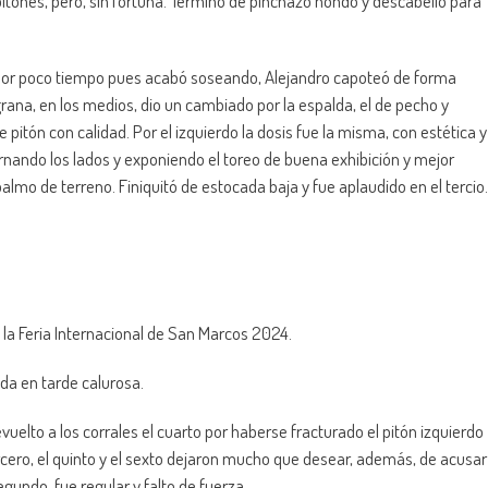
pitones, pero, sin fortuna. Terminó de pinchazo hondo y descabello para
ego por poco tiempo pues acabó soseando, Alejandro capoteó de forma
grana, en los medios, dio un cambiado por la espalda, el de pecho y
tón con calidad. Por el izquierdo la dosis fue la misma, con estética y
lternando los lados y exponiendo el toreo de buena exhibición y mejor
palmo de terreno. Finiquitó de estocada baja y fue aplaudido en el tercio.
 la Feria Internacional de San Marcos 2024.
a en tarde calurosa.
uelto a los corrales el cuarto por haberse fracturado el pitón izquierdo
ercero, el quinto y el sexto dejaron mucho que desear, además, de acusar
segundo, fue regular y falto de fuerza.