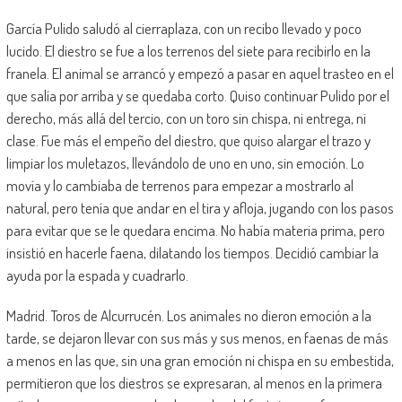
García Pulido saludó al cierraplaza, con un recibo llevado y poco
lucido. El diestro se fue a los terrenos del siete para recibirlo en la
franela. El animal se arrancó y empezó a pasar en aquel trasteo en el
que salía por arriba y se quedaba corto. Quiso continuar Pulido por el
derecho, más allá del tercio, con un toro sin chispa, ni entrega, ni
clase. Fue más el empeño del diestro, que quiso alargar el trazo y
limpiar los muletazos, llevándolo de uno en uno, sin emoción. Lo
movía y lo cambiaba de terrenos para empezar a mostrarlo al
natural, pero tenía que andar en el tira y afloja, jugando con los pasos
para evitar que se le quedara encima. No había materia prima, pero
insistió en hacerle faena, dilatando los tiempos. Decidió cambiar la
ayuda por la espada y cuadrarlo.
Madrid. Toros de Alcurrucén. Los animales no dieron emoción a la
tarde, se dejaron llevar con sus más y sus menos, en faenas de más
a menos en las que, sin una gran emoción ni chispa en su embestida,
permitieron que los diestros se expresaran, al menos en la primera