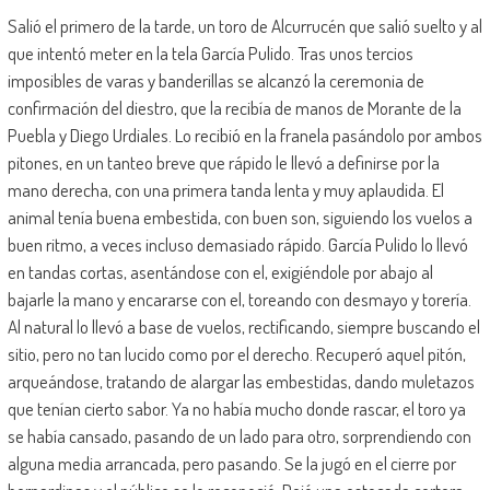
Salió el primero de la tarde, un toro de Alcurrucén que salió suelto y al
que intentó meter en la tela García Pulido. Tras unos tercios
imposibles de varas y banderillas se alcanzó la ceremonia de
confirmación del diestro, que la recibía de manos de Morante de la
Puebla y Diego Urdiales. Lo recibió en la franela pasándolo por ambos
pitones, en un tanteo breve que rápido le llevó a definirse por la
mano derecha, con una primera tanda lenta y muy aplaudida. El
animal tenía buena embestida, con buen son, siguiendo los vuelos a
buen ritmo, a veces incluso demasiado rápido. García Pulido lo llevó
en tandas cortas, asentándose con el, exigiéndole por abajo al
bajarle la mano y encararse con el, toreando con desmayo y torería.
Al natural lo llevó a base de vuelos, rectificando, siempre buscando el
sitio, pero no tan lucido como por el derecho. Recuperó aquel pitón,
arqueándose, tratando de alargar las embestidas, dando muletazos
que tenían cierto sabor. Ya no había mucho donde rascar, el toro ya
se había cansado, pasando de un lado para otro, sorprendiendo con
alguna media arrancada, pero pasando. Se la jugó en el cierre por