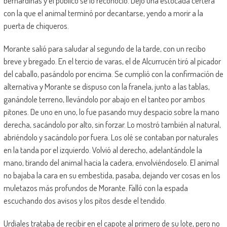
bernardinas y el público se lo reconoció. Dejó una estocada certera
con la que el animal terminó por decantarse, yendo a morir a la
puerta de chiqueros.
Morante salió para saludar al segundo de la tarde, con un recibo
breve y bregado. En el tercio de varas, el de Alcurrucén tiró al picador
del caballo, pasándolo por encima. Se cumplió con la confirmación de
alternativa y Morante se dispuso con la franela, junto a las tablas,
ganándole terreno, llevándolo por abajo en el tanteo por ambos
pitones. De uno en uno, lo fue pasando muy despacio sobre la mano
derecha, sacándolo por alto, sin forzar. Lo mostró también al natural,
abriéndolo y sacándolo por fuera. Los olé se contaban por naturales
en la tanda por el izquierdo. Volvió al derecho, adelantándole la
mano, tirando del animal hacia la cadera, envolviéndoselo. El animal
no bajaba la cara en su embestida, pasaba, dejando ver cosas en los
muletazos más profundos de Morante. Falló con la espada
escuchando dos avisos y los pitos desde el tendido.
Urdiales trataba de recibir en el capote al primero de su lote, pero no