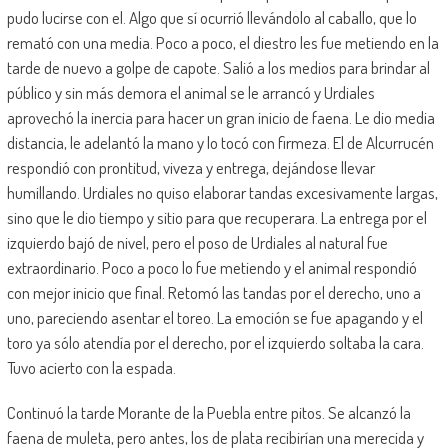
pudo lucirse con el. Algo que sí ocurrió llevándolo al caballo, que lo
remató con una media. Poco a poco, el diestro les fue metiendo en la
tarde de nuevo a golpe de capote. Salió a los medios para brindar al
público y sin más demora el animal se le arrancó y Urdiales
aprovechó la inercia para hacer un gran inicio de faena. Le dio media
distancia, le adelantó la mano y lo tocó con firmeza. El de Alcurrucén
respondió con prontitud, viveza y entrega, dejándose llevar
humillando. Urdiales no quiso elaborar tandas excesivamente largas,
sino que le dio tiempo y sitio para que recuperara. La entrega por el
izquierdo bajó de nivel, pero el poso de Urdiales al natural fue
extraordinario. Poco a poco lo fue metiendo y el animal respondió
con mejor inicio que final. Retomó las tandas por el derecho, uno a
uno, pareciendo asentar el toreo. La emoción se fue apagando y el
toro ya sólo atendía por el derecho, por el izquierdo soltaba la cara.
Tuvo acierto con la espada.
Continuó la tarde Morante de la Puebla entre pitos. Se alcanzó la
faena de muleta, pero antes, los de plata recibirían una merecida y