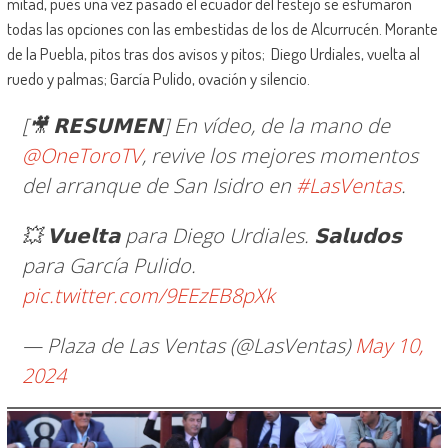
mitad, pues una vez pasado el ecuador del festejo se esfumaron
todas las opciones con las embestidas de los de Alcurrucén. Morante
de la Puebla, pitos tras dos avisos y pitos; Diego Urdiales, vuelta al
ruedo y palmas; García Pulido, ovación y silencio.
[🎥 𝗥𝗘𝗦𝗨𝗠𝗘𝗡] En vídeo, de la mano de
@OneToroTV
, revive los mejores momentos
del arranque de San Isidro en
#LasVentas
.
💥 𝗩𝘂𝗲𝗹𝘁𝗮 para Diego Urdiales. 𝗦𝗮𝗹𝘂𝗱𝗼𝘀
para García Pulido.
pic.twitter.com/9EEzEB8pXk
— Plaza de Las Ventas (@LasVentas)
May 10,
2024