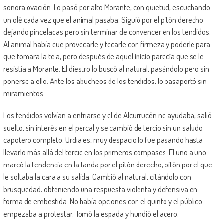
sonora ovación. Lo pasó por alto Morante, con quietud, escuchando
un olé cada vez que el animal pasaba. Siguió por el pitón derecho
dejando pinceladas pero sin terminar de convencer en los tendidos.
Al animal había que provocarle y tocarle con firmeza y poderle para
que tomara la tela, pero después de aquel inicio parecía que se le
resistía a Morante. El diestro lo buscó al natural, pasándolo pero sin
ponerse a ello. Ante los abucheos de los tendidos, lo pasaportó sin
miramientos.
Los tendidos volvían a enfriarse y el de Alcurrucén no ayudaba, salió
suelto, sin interés en el percal y se cambió de tercio sin un saludo
capotero completo. Urdiales, muy despacio lo fue pasando hasta
llevarlo más allá del tercio en los primeros compases. El uno a uno
marcó la tendencia en la tanda por el pitón derecho, pitón por el que
le soltaba la cara a su salida. Cambió al natural, citándolo con
brusquedad, obteniendo una respuesta violenta y defensiva en
forma de embestida. No había opciones con el quinto y el público
empezaba a protestar. Tomó la espada y hundió el acero.