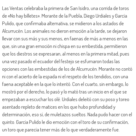
Las Ventas celebraba la primera de San Isidro, una corrida de toros
de «No hay billetes». Morante de la Puebla, Diego Urdiales y García
Pulido, que confirmaba alternativa, se midieron a los astados de
Alcurrucén. Los animales no dieron emoción a la tarde, se dejaron
llevar con sus más y sus menos, en faenas de más a menos en las
que, sin una gran emoción ni chispa en su embestida, permitieron
que los diestros se expresaran, al menos en la primera mitad, pues
una vez pasado el ecuador del festejo se esfumaron todas las
opciones con las embestidas de los de Alcurrucén. Morante no contó
ni con el acierto de la espada ni el respeto de los tendidos, con una
faena aceptable en la que lo intentó. Con el cuarto, sin embargo, lo
mostró por el derecho, lo pasó y lo mató tras un inicio en el que se
empezaban a escuchar los olé. Urdiales deleitó con su poso y toreo
asentado repleto de matices en los que hubo profundidad y
determinación, eso sí, de muletazos sueltos. Nada pudo hacer con el
quinto. García Pulido le dio emoción con el toro de su confirmación,
un toro que parecía tener más de lo que verdaderamente fue.