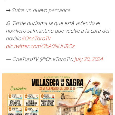
➡️ Sufre un nuevo percance
💪 Tarde durísima la que está viviendo el
novillero salmantino que vuelve a la cara del
novillo
#OneToroTV
pic.twitter.com/3bA0NUHROz
— OneToroTV (@OneToroTV)
July 20, 2024