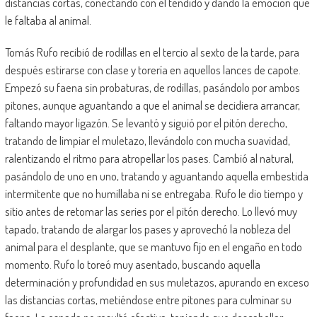
distancias cortas, conectando con el tendido y dando la emoción que
le faltaba al animal.
Tomás Rufo recibió de rodillas en el tercio al sexto de la tarde, para
después estirarse con clase y torería en aquellos lances de capote.
Empezó su faena sin probaturas, de rodillas, pasándolo por ambos
pitones, aunque aguantando a que el animal se decidiera arrancar,
faltando mayor ligazón. Se levantó y siguió por el pitón derecho,
tratando de limpiar el muletazo, llevándolo con mucha suavidad,
ralentizando el ritmo para atropellar los pases. Cambió al natural,
pasándolo de uno en uno, tratando y aguantando aquella embestida
intermitente que no humillaba ni se entregaba. Rufo le dio tiempo y
sitio antes de retomar las series por el pitón derecho. Lo llevó muy
tapado, tratando de alargar los pases y aprovechó la nobleza del
animal para el desplante, que se mantuvo fijo en el engaño en todo
momento. Rufo lo toreó muy asentado, buscando aquella
determinación y profundidad en sus muletazos, apurando en exceso
las distancias cortas, metiéndose entre pitones para culminar su