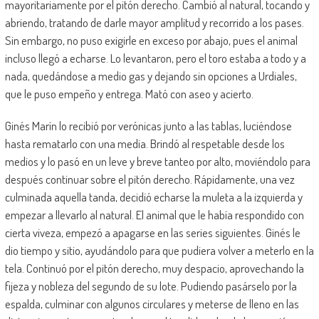
mayoritariamente por el pitón derecho. Cambió al natural, tocando y
abriendo, tratando de darle mayor amplitud y recorrido a los pases.
Sin embargo, no puso exigirle en exceso por abajo, pues el animal
incluso llegó a echarse. Lo levantaron, pero el toro estaba a todo y a
nada, quedándose a medio gas y dejando sin opciones a Urdiales,
que le puso empeño y entrega. Mató con aseo y acierto.
Ginés Marín lo recibió por verónicas junto a las tablas, luciéndose
hasta rematarlo con una media. Brindó al respetable desde los
medios y lo pasó en un leve y breve tanteo por alto, moviéndolo para
después continuar sobre el pitón derecho. Rápidamente, una vez
culminada aquella tanda, decidió echarse la muleta a la izquierda y
empezar a llevarlo al natural. El animal que le había respondido con
cierta viveza, empezó a apagarse en las series siguientes. Ginés le
dio tiempo y sitio, ayudándolo para que pudiera volver a meterlo en la
tela. Continuó por el pitón derecho, muy despacio, aprovechando la
fijeza y nobleza del segundo de su lote. Pudiendo pasárselo por la
espalda, culminar con algunos circulares y meterse de lleno en las