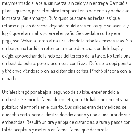
muy mermado a la tela, sin fuerza, sin celo y sin entrega. Cambió al
pitón izquierdo, pero el público tampoco tenía paciencia y pedía que
lo matara. Sin embargo, Rufo quiso buscarle las teclas, así que
retomó el pitón derecho, dejando muletazos en los que se asentó y
logró que el animal siguiera el engaño. Se quedaba corto y era
pegajoso. Volvió al toreo al natural, donde le robó las embestidas. Sin
embargo, no tardó en retomar la mano derecha, donde le bajó y
exigió, aprovechando la nobleza del tercero de la tarde. No tenía una
embestida pulcra, pero si acometía con fijeza. Rufo se la dejó puesta
y tiró envolviéndoselo en las distancias cortas. Pinchó si faena con la
espada.
Urdiales bregó por abajo al segundo de su lote, enseñándolo a
embestir. Se inició la faena de muleta, pero Urdiales no encontraba
pulcritud ni armonía en el cuarto. Sus salidas eran desmedidas, se
quedaba corto, pero el diestro decidió abrirlo y uno a uno tirar de sus
embestidas. Resultó un tira y afloja de distancias, altura y pasos con
tal de acoplarlo y meterlo en faena, faena que desarrolló