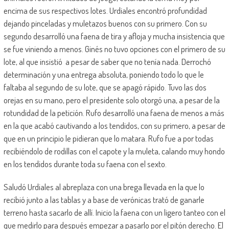
encima de sus respectivos lotes. Urdiales encontró profundidad
dejando pinceladas y muletazos buenos con su primero. Con su
segundo desarrolló una faena de tira y afloja y mucha insistencia que
se fue viniendo a menos. Ginés no tuvo opciones con el primero de su
lote, al que insistió a pesar de saber que no tenía nada. Derrochó
determinación y una entrega absoluta, poniendo todo lo que le
faltaba al segundo de su lote, que se apagó rápido. Tuvo las dos
orejas en su mano, pero el presidente solo otorgó una, a pesar de la
rotundidad de la petición. Rufo desarrolló una faena de menos a más
en la que acabó cautivando a los tendidos, con su primero, a pesar de
que en un principio le pidieran que lo matara. Rufo fue a por todas
recibiéndolo de rodillas con el capote y la muleta, calando muy hondo
en los tendidos durante toda su faena con el sexto.
Saludó Urdiales al abreplaza con una brega llevada en la que lo
recibió junto a las tablas y a base de verónicas trató de ganarle
terreno hasta sacarlo de allí. Inicio la faena con un ligero tanteo con el
que medirlo para después empezar a pasarlo por el pitón derecho. El