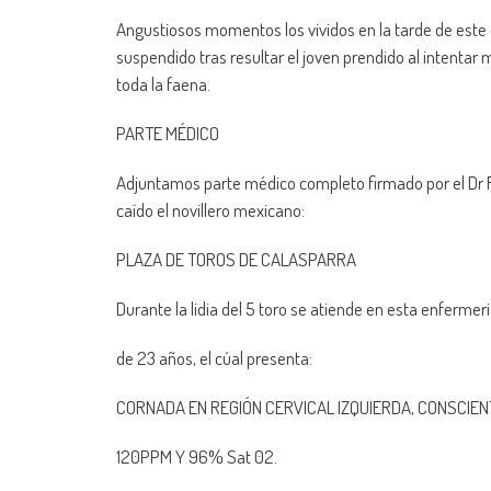
Angustiosos momentos los vividos en la tarde de este d
suspendido tras resultar el joven prendido al intentar
toda la faena.
PARTE MÉDICO
Adjuntamos parte médico completo firmado por el Dr Ri
caído el novillero mexicano:
PLAZA DE TOROS DE CALASPARRA
Durante la lidia del 5 toro se atiende en esta enfer
de 23 años, el cúal presenta:
CORNADA EN REGIÓN CERVICAL IZQUIERDA, CONSCIEN
120PPM Y 96% Sat 02.