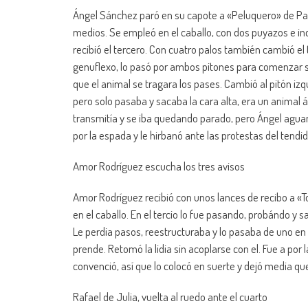
Ángel Sánchez paró en su capote a «Peluquero» de Pa
medios. Se empleó en el caballo, con dos puyazos e incl
recibió el tercero. Con cuatro palos también cambió el te
genuflexo, lo pasó por ambos pitones para comenzar su
que el animal se tragara los pases. Cambió al pitón izqu
pero solo pasaba y sacaba la cara alta, era un animal 
transmitía y se iba quedando parado, pero Ángel aguant
por la espada y le hirbanó ante las protestas del tendid
Amor Rodríguez escucha los tres avisos
Amor Rodríguez recibió con unos lances de recibo a «
en el caballo. En el tercio lo fue pasando, probándo y 
Le perdia pasos, reestructuraba y lo pasaba de uno en u
prende. Retomó la lidia sin acoplarse con el. Fue a por
convenció, así que lo colocó en suerte y dejó media que 
Rafael de Julia, vuelta al ruedo ante el cuarto