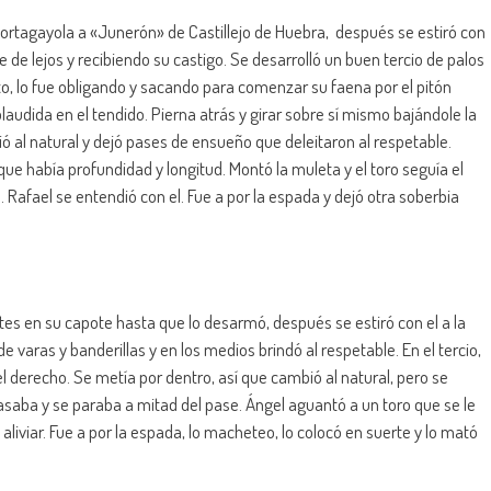
 a portagayola a «Junerón» de Castillejo de Huebra, después se estiró con
se de lejos y recibiendo su castigo. Se desarrolló un buen tercio de palos
lexo, lo fue obligando y sacando para comenzar su faena por el pitón
audida en el tendido. Pierna atrás y girar sobre sí mismo bajándole la
ó al natural y dejó pases de ensueño que deleitaron al respetable.
ue había profundidad y longitud. Montó la muleta y el toro seguía el
afael se entendió con el. Fue a por la espada y dejó otra soberbia
.
es en su capote hasta que lo desarmó, después se estiró con el a la
 varas y banderillas y en los medios brindó al respetable. En el tercio,
l derecho. Se metía por dentro, así que cambió al natural, pero se
saba y se paraba a mitad del pase. Ángel aguantó a un toro que se le
aliviar. Fue a por la espada, lo macheteo, lo colocó en suerte y lo mató