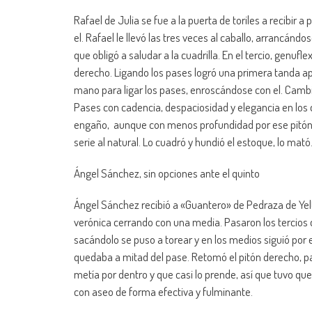
Rafael de Julia se fue a la puerta de toriles a recibir
el. Rafael le llevó las tres veces al caballo, arrancándo
que obligó a saludar a la cuadrilla. En el tercio, genuf
derecho. Ligando los pases logró una primera tanda apl
mano para ligar los pases, enroscándose con el. Cambi
Pases con cadencia, despaciosidad y elegancia en los q
engaño, aunque con menos profundidad por ese pitón. R
serie al natural. Lo cuadró y hundió el estoque, lo mató
Ángel Sánchez, sin opciones ante el quinto
Ángel Sánchez recibió a «Guantero» de Pedraza de Yelt
verónica cerrando con una media. Pasaron los tercios de
sacándolo se puso a torear y en los medios siguió por e
quedaba a mitad del pase. Retomó el pitón derecho, pa
metía por dentro y que casi lo prende, así que tuvo que 
con aseo de forma efectiva y fulminante.