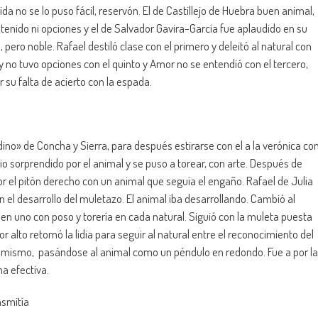
ida no se lo puso fácil, reservón. El de Castillejo de Huebra buen animal,
tenido ni opciones y el de Salvador Gavira-García fue aplaudido en su
pero noble. Rafael destiló clase con el primero y deleitó al natural con
 no tuvo opciones con el quinto y Amor no se entendió con el tercero,
r su falta de acierto con la espada.
dino» de Concha y Sierra, para después estirarse con el a la verónica co
io sorprendido por el animal y se puso a torear, con arte. Después de
por el pitón derecho con un animal que seguía el engaño. Rafael de Julia
en el desarrollo del muletazo. El animal iba desarrollando. Cambió al
 en uno con poso y torería en cada natural. Siguió con la muleta puesta
 alto retomó la lidia para seguir al natural entre el reconocimiento del
 sí mismo, pasándose al animal como un péndulo en redondo. Fue a por la
a efectiva.
nsmitía