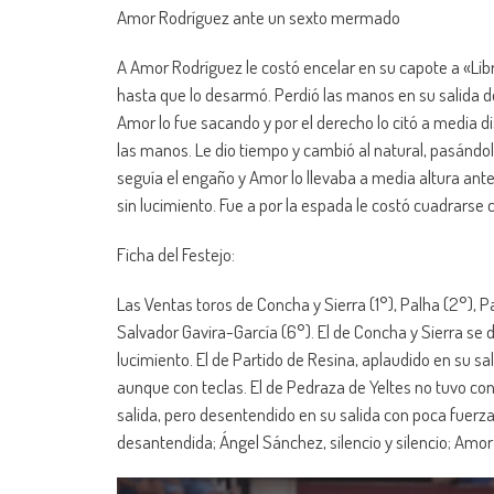
Amor Rodríguez ante un sexto mermado
A Amor Rodríguez le costó encelar en su capote a «Libr
hasta que lo desarmó. Perdió las manos en su salida del
Amor lo fue sacando y por el derecho lo citó a media d
las manos. Le dio tiempo y cambió al natural, pasándol
seguía el engaño y Amor lo llevaba a media altura ante
sin lucimiento. Fue a por la espada le costó cuadrarse 
Ficha del Festejo:
Las Ventas toros de Concha y Sierra (1°), Palha (2°), Pa
Salvador Gavira-García (6°). El de Concha y Sierra se 
lucimiento. El de Partido de Resina, aplaudido en su sal
aunque con teclas. El de Pedraza de Yeltes no tuvo con
salida, pero desentendido en su salida con poca fuerza,
desantendida; Ángel Sánchez, silencio y silencio; Amor R