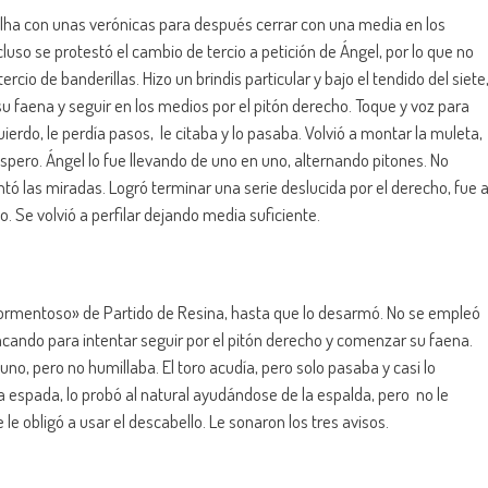
lha con unas verónicas para después cerrar con una media en los
uso se protestó el cambio de tercio a petición de Ángel, por lo que no
rcio de banderillas. Hizo un brindis particular y bajo el tendido del siete
 faena y seguir en los medios por el pitón derecho. Toque y voz para
ierdo, le perdía pasos, le citaba y lo pasaba. Volvió a montar la muleta,
áspero. Ángel lo fue llevando de uno en uno, alternando pitones. No
ó las miradas. Logró terminar una serie deslucida por el derecho, fue 
o. Se volvió a perfilar dejando media suficiente.
Tormentoso» de Partido de Resina, hasta que lo desarmó. No se empleó
sacando para intentar seguir por el pitón derecho y comenzar su faena.
no, pero no humillaba. El toro acudía, pero solo pasaba y casi lo
 la espada, lo probó al natural ayudándose de la espalda, pero no le
le obligó a usar el descabello. Le sonaron los tres avisos.