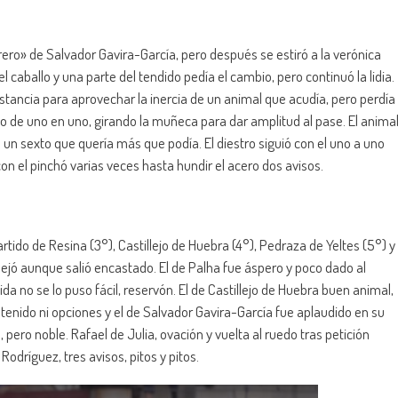
ero» de Salvador Gavira-García, pero después se estiró a la verónica
 caballo y una parte del tendido pedía el cambio, pero continuó la lidia.
istancia para aprovechar la inercia de un animal que acudía, pero perdía
o de uno en uno, girando la muñeca para dar amplitud al pase. El anima
 un sexto que quería más que podía. El diestro siguió con el uno a uno
con el pinchó varias veces hasta hundir el acero dos avisos.
rtido de Resina (3°), Castillejo de Huebra (4°), Pedraza de Yeltes (5°) y
dejó aunque salió encastado. El de Palha fue áspero y poco dado al
ida no se lo puso fácil, reservón. El de Castillejo de Huebra buen animal,
tenido ni opciones y el de Salvador Gavira-García fue aplaudido en su
 pero noble. Rafael de Julia, ovación y vuelta al ruedo tras petición
odríguez, tres avisos, pitos y pitos.