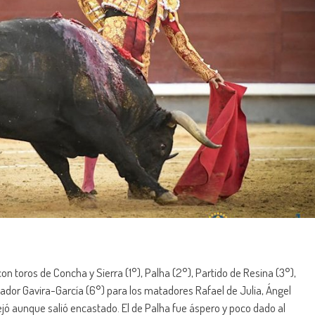
n toros de Concha y Sierra (1°), Palha (2°), Partido de Resina (3°),
lvador Gavira-García (6°) para los matadores Rafael de Julia, Ángel
jó aunque salió encastado. El de Palha fue áspero y poco dado al