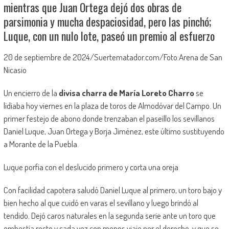
mientras que Juan Ortega dejó dos obras de
parsimonia y mucha despaciosidad, pero las pinchó;
Luque, con un nulo lote, paseó un premio al esfuerzo
20 de septiembre de 2024/Suertematador.com/Foto:Arena de San
Nicasio
Un encierro de la
divisa charra de María Loreto Charro
se
lidiaba hoy viernes en la plaza de toros de Almodóvar del Campo. Un
primer festejo de abono donde trenzaban el paseíllo los sevillanos
Daniel Luque, Juan Ortega y Borja Jiménez, este último sustituyendo
a Morante de la Puebla.
Luque porfía con el deslucido primero y corta una oreja
Con facilidad capotera saludó Daniel Luque al primero, un toro bajo y
bien hecho al que cuidó en varas el sevillano y luego brindó al
tendido. Dejó caros naturales en la segunda serie ante un toro que
embestía recto y cada vez con menos viaje por el derecho, y que se