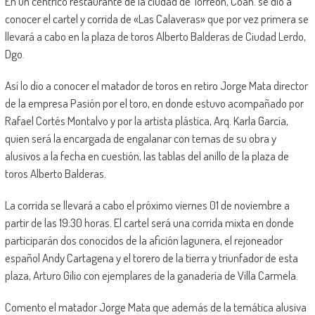
En un céntrico restaurante de la ciudad de Torreón, Coah. se dio a
conocer el cartel y corrida de «Las Calaveras» que por vez primera se
llevará a cabo en la plaza de toros Alberto Balderas de Ciudad Lerdo,
Dgo.
Así lo dio a conocer el matador de toros en retiro Jorge Mata director
de la empresa Pasión por el toro, en donde estuvo acompañado por
Rafael Cortés Montalvo y por la artista plástica, Arq. Karla García,
quien será la encargada de engalanar con temas de su obra y
alusivos a la fecha en cuestión, las tablas del anillo de la plaza de
toros Alberto Balderas.
La corrida se llevará a cabo el próximo viernes 01 de noviembre a
partir de las 19:30 horas. El cartel será una corrida mixta en donde
participarán dos conocidos de la afición lagunera, el rejoneador
español Andy Cartagena y el torero de la tierra y triunfador de esta
plaza, Arturo Gilio con ejemplares de la ganadería de Villa Carmela.
Comento el matador Jorge Mata que además de la temática alusiva