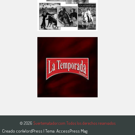
© 2026
Suertematador.com Todos los derechos reservados
Creado con
WordPress
| Tema:
AccessPress Mag