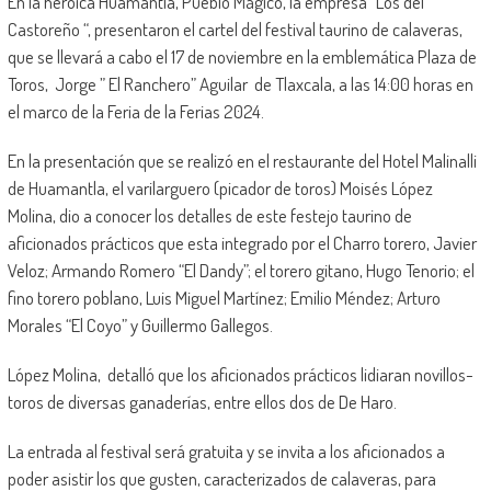
En la heroica Huamantla, Pueblo Mágico, la empresa “Los del
Castoreño “, presentaron el cartel del festival taurino de calaveras,
que se llevará a cabo el 17 de noviembre en la emblemática Plaza de
Toros, Jorge ” El Ranchero” Aguilar de Tlaxcala, a las 14:00 horas en
el marco de la Feria de la Ferias 2024.
En la presentación que se realizó en el restaurante del Hotel Malinalli
de Huamantla, el varilarguero (picador de toros) Moisés López
Molina, dio a conocer los detalles de este festejo taurino de
aficionados prácticos que esta integrado por el Charro torero, Javier
Veloz; Armando Romero “El Dandy”; el torero gitano, Hugo Tenorio; el
fino torero poblano, Luis Miguel Martínez; Emilio Méndez; Arturo
Morales “El Coyo” y Guillermo Gallegos.
López Molina, detalló que los aficionados prácticos lidiaran novillos-
toros de diversas ganaderías, entre ellos dos de De Haro.
La entrada al festival será gratuita y se invita a los aficionados a
poder asistir los que gusten, caracterizados de calaveras, para