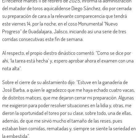
El reciente martes 11 de febrero de 2025, informa la administración
del matador de toros aquicalidense Diego Sánchez, dio por cerrada
su preparación de cara a la relevante comparecencia que tendrá
este viernes 14, por la noche, en el coso Monumental “Nuevo
Progreso” de Guadalajara, Jalisco, iniciando así una serie de tres
corridas consecutivas este fin de semana.
Al respecto, el propio diestro dinástico comentó: “Como se dice por
ahí, ‘la tarea está hecha’ y, espero aprobar ahora el examen con una
nota alta”.
Sobre el cierre de su alistamiento dijo: “Estuve en la ganadería de
José Barba, a quien le agradezco que me haya echado cuatro vacas,
de distintos matices, que me dejaron cerrar mi preparación. Algunas
me exigieron para poder resolver situaciones en la lidia y, otras, me
dieron la oportunidad el toreo por su clase, sobre todo, una de ellas,
además, de que me sirvió mucho el tamaño de las reses, pues
estaban bien comidas, rematadas y, siempre se siente la seriedad en
la embestida”.