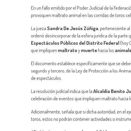
En un fallo emitido por el Poder Judicial de la Federa
provoquen maltrato animal en las corridas de toros ce
La jueza
Sandra De Jesús Zúñiga
, perteneciente al
ordenó desincorporar de la esfera jurídica de la parte 
Espectáculos Públicos del Distrito Federal
(hoy C
que impliquen
maltrato
y
muerte
hacia los
animale
El documento establece específicamente que se deberá e
segundo y tercero, de la Ley de Protección a los Anima
de espectáculos.
La resolución judicial indica que la
Alcaldía
Benito J
celebración de eventos que impliquen maltrato hacia l
Adicionalmente, señala que si dicha autoridad, en el e
toros, estos no podrán contener actividades o instrum