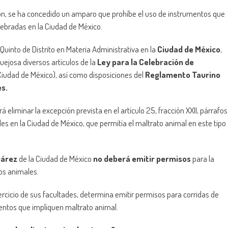
ción, se ha concedido un amparo que prohíbe el uso de instrumentos que
lebradas en la Ciudad de México.
 Quinto de Distrito en Materia Administrativa en la
Ciudad de México
,
quejosa diversos artículos de la
Ley para la Celebración de
iudad de México), así como disposiciones del
Reglamento Taurino
s.
liminar la excepción prevista en el artículo 25, fracción XXII, párrafos
les en la Ciudad de México, que permitía el maltrato animal en este tipo
uárez
de la Ciudad de México
no deberá emitir permisos
para la
os animales.
jercicio de sus facultades, determina emitir permisos para corridas de
entos que impliquen maltrato animal.