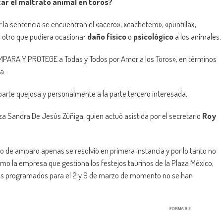
ar el maltrato animal en toros?
la sentencia se encuentran el «acero», «cachetero», «puntilla»,
r otro que pudiera ocasionar
daño físico
o
psicológico
a los animales.
 AMPARA Y PROTEGE a Todas y Todos por Amor a los Toros», en términos
a.
 parte quejosa y personalmente a la parte tercero interesada.
a Sandra De Jesús Zúñiga, quien actuó asistida por el secretario
Roy
io de amparo apenas se resolvió en primera instancia y por lo tanto no
omo la empresa que gestiona los festejos taurinos de la Plaza México,
tejos programados para el 2 y 9 de marzo de momento no se han