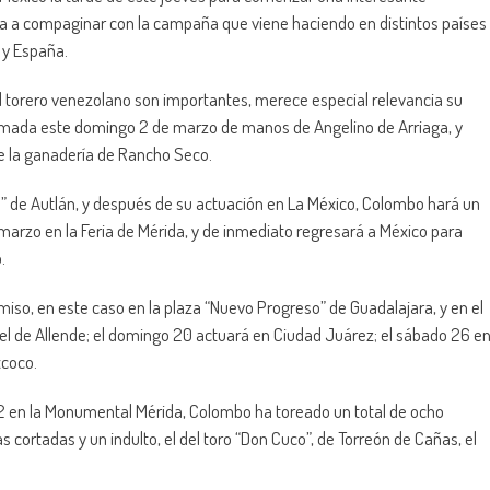
va a compaginar con la campaña que viene haciendo en distintos países
 y España.
l torero venezolano son importantes, merece especial relevancia su
ramada este domingo 2 de marzo de manos de Angelino de Arriaga, y
de la ganadería de Rancho Seco.
ras” de Autlán, y después de su actuación en La México, Colombo hará un
marzo en la Feria de Mérida, y de inmediato regresará a México para
.
so, en este caso en la plaza “Nuevo Progreso” de Guadalajara, y en el
el de Allende; el domingo 20 actuará en Ciudad Juárez; el sábado 26 e
xcoco.
2 en la Monumental Mérida, Colombo ha toreado un total de ocho
as cortadas y un indulto, el del toro “Don Cuco”, de Torreón de Cañas, el