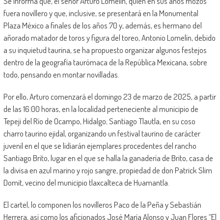
Se informa que, el señor Arturo Lomelín, quien en sus años mozos
fuera novillero y que, inclusive, se presentará en la Monumental
Plaza México a finales de los años 70 y, además, es hermano del
añorado matador de toros y figura del toreo, Antonio Lomelín, debido
a su inquietud taurina, se ha propuesto organizar algunos festejos
dentro de la geografía taurómaca de la República Mexicana, sobre
todo, pensando en montar novilladas.
Por ello, Arturo comenzará el domingo 23 de marzo de 2025, a partir
de las 16:00 horas, en la localidad perteneciente al municipio de
Tepeji del Río de Ocampo, Hidalgo; Santiago Tlautla, en su coso
charro taurino ejidal, organizando un festival taurino de carácter
juvenil en el que se lidiarán ejemplares procedentes del rancho
Santiago Brito, lugar en el que se halla la ganadería de Brito, casa de
la divisa en azul marino y rojo sangre, propiedad de don Patrick Slim
Domit, vecino del municipio tlaxcalteca de Huamantla.
El cartel, lo componen los novilleros Paco de la Peña y Sebastián
Herrera, así como los aficionados José María Alonso y Juan Flores “El