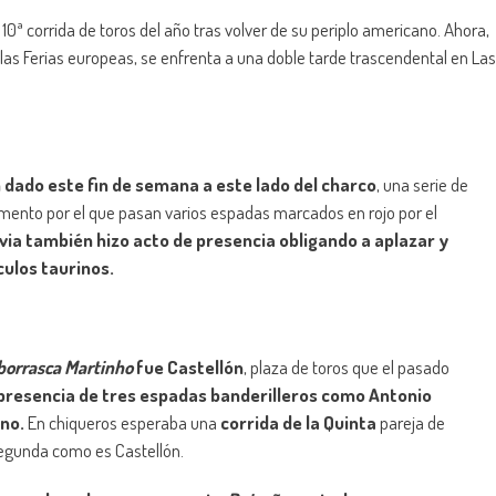
10ª corrida de toros del año tras volver de su periplo americano. Ahora,
las Ferias europeas, se enfrenta a una doble tarde trascendental en Las
n dado este fin de semana a este lado del charco
, una serie de
omento por el que pasan varios espadas marcados en rojo por el
luvia también hizo acto de presencia obligando a aplazar y
ulos taurinos.
borrasca Martinho
fue Castellón
, plaza de toros que el pasado
presencia de tres espadas banderilleros como Antonio
ano.
En chiqueros esperaba una
corrida de la Quinta
pareja de
segunda como es Castellón.