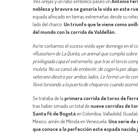
Tres orejas y un rabo simbólico paseó un
Antonio Fer
nobleza y bravura se ganaría la vida en este ru
espada afincado en tierras extremeñas desde su niñez
lado del charco.
Un triunfo que le viene como anill
del mundo con la corrida de Valdellán.
Así te contamos el suceso vivido ayer domingo en el c
«Ruiseñor» de La Quinta, un animal que cumplió sobre 
privilegiada capa el extremeño, que tras el tercio comp
muleta. No se cansó de embestir, de cogerla por abajo,
veterano diestro por ambos lados. Le formó un lío con 
llevó toreando a la puerta de chiqueros cuando asomó 
Se trataba de la
primera corrida de toros de Ferr
tras haber simado un total de
nueve corridas de to
Santa Fé de Bogotá
en Colombia, Valladolid, Guadal
México, amén de Mérida en Venezuela.
Una serie de 
que conoce a la perfección este espada nacido 