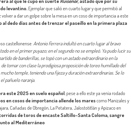
rera al que le cupo en suerte
Ruiseñor
, astado que por su
edo levantino.
Ejemplar que salió en cuarto lugar y que permitió al
 volver a dar un golpe sobre la mesa en un coso de importancia a este
o al dedo días antes de trenzar el paseíllo en la primera plaza
oso castellonense:
Antonio Ferrera indultó en cuarto lugar al bravo
todo en el primer puyazo; en el segundo no se empleó. Ya pudo lucir su
artido de banderillas, se topó con un astado extraordinario en la
 de tomar con clase la prodigiosa proposición de toreo humillado del
mucho temple, teniendo una fijeza y duración extraordinarias. Se lo
el pañuelo naranja.
era este 2025 en suelo español
, pese a ello este ya venía rodado
ros en cosos de importancia allende los mares
como Manizales y
ajara, Cañadas de Obregón, La Petatera, Jalostotitlán y Apizaco en
corridas de toros de encaste Saltillo-Santa Coloma, sangre
junto al Mediterráneo