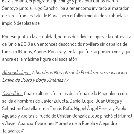
Esta semana, el programa que dirige y presenta Carlos Martín
Santoyo junto a Hugo Cancho, iba a tener como invitado al matador
de toros francés Lalo de María, pero el fallecimiento de su abuela le
impidió desplazarse.
Por eso, junto a la actualidad, hemos decidido recuperar la entrevista
de junio a 2013 a un entonces desconocido novillero sin caballos de
tan solo 16 años, Andrés Roca Rey, en la que fue su primera vez y que
ahora es la máxima figura del escalafón
Almendralejo.-
A hombros Morante de la Puebla en su reaparición,
Emilio de Justo y Borja Jiménez
/
/
Castellón.-
Cuatro últimos festejos de la feria de la Magdalena con
salida a hombros de Javier Zulueta, Daniel Luque, Juan Ortega y
Sebastián Castella, oreja Tomás Rufo, Miguel Ángel Perera y Pablo
Aguado y vueltas al ruedo de Cristian González (que pinchó el triunfo)
y Javier Aparicio. Ovaciones Morante de la Puebla y Alejandro
Talavante//