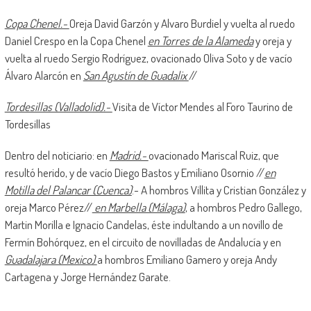
Copa Chenel.-
Oreja David Garzón y Alvaro Burdiel y vuelta al ruedo
Daniel Crespo en la Copa Chenel
en Torres de la Alameda
y oreja y
vuelta al ruedo Sergio Rodríguez, ovacionado Oliva Soto y de vacío
Álvaro Alarcón en
San Agustín de Guadalix
//
Tordesillas (Valladolid).-
Visita de Víctor Mendes al Foro Taurino de
Tordesillas
Dentro del noticiario: en
Madrid.-
ovacionado Mariscal Ruiz, que
resultó herido, y de vacío Diego Bastos y Emiliano Osornio //
en
Motilla del Palancar (Cuenca)
.- A hombros Villita y Cristian González y
oreja Marco Pérez//
en Marbella (Málaga)
, a hombros Pedro Gallego,
Martin Morilla e Ignacio Candelas, éste indultando a un novillo de
Fermín Bohórquez, en el circuito de novilladas de Andalucía y en
Guadalajara (Mexico)
a hombros Emiliano Gamero y oreja Andy
Cartagena y Jorge Hernández Garate.