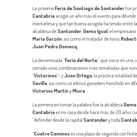
La próxima
Feria de Santiago de Santander
fue p
Cantabria
acogió un año más el evento para difundir
montañesa y que tan buena acogida ha tenido entre la af
alcaldesa de
Santander
,
Gema Igual
; el empresario
María Garzón
; así como el matador de toros
Robert
Juan Pedro Domecq
.
La denominada “
Feria del Norte
”, que crece en una 
cerrado unas combinaciones más rematadas que nunca
“
Victorinos
”- y
Juan Ortega
, la práctica totalidad
Sevilla
, así como un elenco ganadero henchido en dif
Victorino Martín
y
Miura
.
La primera en tomar la palabra fue la alcaldesa
Gema 
Cantabria
es mi casa desde hace más de 20 años cu
“defender desde la capital
Santander
y toda
Cantab
“
Cuatro Caminos
es una plaza de segunda con festej