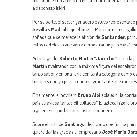
doblando en un abono en el que mata, además, la corr
aldabonazo isidril.
Por su parte, el sector ganadero estuvo representado
Sevilla
y
Madrid
bajo el brazo: “Para mí, es un orgul
soñada que se merece la afición de
Santander
, por
estos carteles lo vuelven a demostrar un julio más”, co
Acto seguido,
Roberto Martín “Jarocho”
tomó la pa
Martín
rivalizando con la máxima figura del escalafón
tanto sabor y en una feria con tanta categoría como e
tiempo y que yo pueda dar una gran tarde que me sirva
Finalmente, el novillero
Bruno Aloi
aplaudió “la confi
país atraviesa tantas dificultades”. El azteca hizo lo pr
alguien en el poder como usted”, ponderó.
Sobre el ciclo de
Santiago
, dejó claro que “no hay n
quiero dar las gracias al empresario
José María Gar