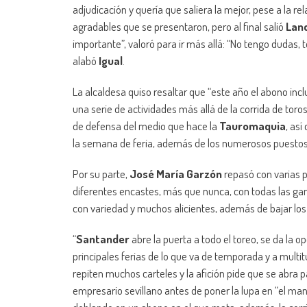
adjudicación y quería que saliera la mejor, pese a la r
agradables que se presentaron, pero al final salió
Lanc
importante”, valoró para ir más allá: “No tengo dudas
alabó
Igual
.
La alcaldesa quiso resaltar que “este año el abono inc
una serie de actividades más allá de la corrida de toros
de defensa del medio que hace la
Tauromaquia
, as
la semana de feria, además de los numerosos puestos 
Por su parte,
José María Garzón
repasó con varias p
diferentes encastes, más que nunca, con todas las ga
con variedad y muchos alicientes, además de bajar los 
“
Santander
abre la puerta a todo el toreo, se da la 
principales ferias de lo que va de temporada y a multi
repiten muchos carteles y la afición pide que se abra p
empresario sevillano antes de poner la lupa en “el m