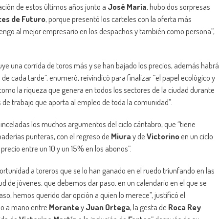
elación de estos últimos años junto a
José María
, hubo dos sorpresas
es de Futuro
, porque presentó los carteles con la oferta más
, tengo al mejor empresario en los despachos y también como persona”,
luye una corrida de toros más y se han bajado los precios, además habrá
 de cada tarde”, enumeró, reivindicó para finalizar “el papel ecológico y
í como la riqueza que genera en todos los sectores de la ciudad durante
de trabajo que aporta al empleo de toda la comunidad”.
inceladas los muchos argumentos del ciclo cántabro, que “tiene
naderías punteras, con el regreso de
Miura
y de
Victorino
en un ciclo
precio entre un 10 y un 15% en los abonos”.
oportunidad a toreros que se lo han ganado en el ruedo triunfando en las
tud de jóvenes, que debemos dar paso, en un calendario en el que se
aso, hemos querido dar opción a quien lo merece”, justificó el
ano a mano entre
Morante
y
Juan Ortega
, la gesta de
Roca Rey