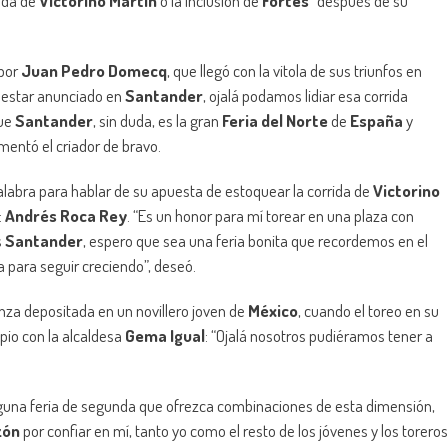
ida de
Victorino Martín
o la inclusión de
Fortes
” después de su
 por
Juan Pedro Domecq
, que llegó con la vitola de sus triunfos en
lo estar anunciado en
Santander
, ojalá podamos lidiar esa corrida
que
Santander
, sin duda, es la gran
Feria del Norte
de
España
y
mentó el criador de bravo.
labra para hablar de su apuesta de estoquear la corrida de
Victorino
:
Andrés Roca Rey
. “Es un honor para mí torear en una plaza con
s
Santander
, espero que sea una feria bonita que recordemos en el
 para seguir creciendo”, deseó.
anza depositada en un novillero joven de
México
, cuando el toreo en su
opio con la alcaldesa
Gema Igual
: “Ojalá nosotros pudiéramos tener a
inguna feria de segunda que ofrezca combinaciones de esta dimensión,
zón
por confiar en mí, tanto yo como el resto de los jóvenes y los toreros