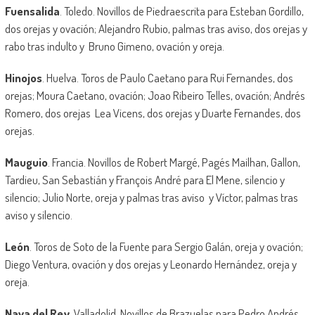
Fuensalida
. Toledo. Novillos de Piedraescrita para Esteban Gordillo,
dos orejas y ovación; Alejandro Rubio, palmas tras aviso, dos orejas y
rabo tras indulto y Bruno Gimeno, ovación y oreja.
Hinojos
. Huelva. Toros de Paulo Caetano para Rui Fernandes, dos
orejas; Moura Caetano, ovación; Joao Ribeiro Telles, ovación; Andrés
Romero, dos orejas Lea Vicens, dos orejas y Duarte Fernandes, dos
orejas.
Mauguio
. Francia. Novillos de Robert Margé, Pagés Mailhan, Gallon,
Tardieu, San Sebastián y François André para El Mene, silencio y
silencio; Julio Norte, oreja y palmas tras aviso y Víctor, palmas tras
aviso y silencio.
León
. Toros de Soto de la Fuente para Sergio Galán, oreja y ovación;
Diego Ventura, ovación y dos orejas y Leonardo Hernández, oreja y
oreja.
Nava del Rey
. Valladolid. Novillos de Brazuelas para Pedro Andrés,