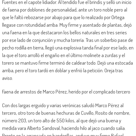
Fuentes en el capote lidiador. Al tendido fue el brindis y selló un inicio
de faena por doblones de personalidad, ante un toro noble pero al
que le faltó rebozarse por abajo para que lo realizado por Ortega
llegase con rotundidad arriba. Muy firme y asentado de plantas, dejó
una faena en la que destacaron los bellos naturales en tres series
por ese lado de conjunción y mucha torería. Tras un soberbio pase de
pecho rodilla en tierra, llegó una explosiva tanda final por ese lado, en
la que el toro arrolló el engaño en el último molinete a zurdas y el
torero se mantuvo firme terminó de caldear todo. Dejó una estocada
arriba, pero el toro tardó en doblar y enfrió la petición. Oreja tras
aviso.
Faena de arrestos de Marco Pérez, herido por el complicado tercero
Con dos largas erguido y varias verónicas saludó Marco Pérez al
tercero, otro toro de buenas hechuras de Cuvillo, Rosito de nombre,
número 203, un toro alto de 550 kilos, al que dejó una buena y
medida vara Alberto Sandoval, haciendo hilo al jaco cuando salía.
Pronto en la arrancada en banderillas, anduvo muy firme Rafael