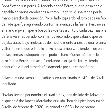
González en sus pares. Al tendido brindó Pérez, que se pasó por la
espalda en varios cambiados al toro y luego selló una tanda por la
mano derecha de conexión. Por el lado izquierdo, el toro daba un feo
derrote que fue agravando conforme avanzaba la faena. Pero no se
amilanó el joven, que le buscó las vueltas a un toro cada vez más a la
defensiva, más parado, con menos recorrido y que sabía lo que se
dejaba atrás. Dejó muletazos de mucho mérito antes de una feísima
voltereta en la que el toro lo lanzó hacia arriba y, doliéndose de una
de las piernas, estoqueó como pudo al funo. Mucho mérito en lo que
hizo Marco Pérez, que acabó cortando la oreja del toro y siendo
conducido a la enfermería rápidamente por sus compañeros.
Talavante, una faena para soñar al extraordinario ‘Gavilán’ de Cuvillo,
indultado
Gavilán llevaba por nombre el cuarto, segundo del lote de Talavante,
al que dejó dos lances afarolados erguido. Toro de típica hechura de
Cuvillo, de febrero de 2020, un animal de 505 kilos de menor