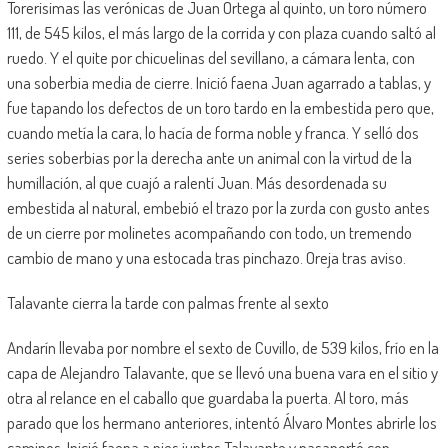
Torerisimas las verónicas de Juan Ortega al quinto, un toro número
111, de 545 kilos, el más largo de la corrida y con plaza cuando saltó al
ruedo. Y el quite por chicuelinas del sevillano, a cámara lenta, con
una soberbia media de cierre. Inició faena Juan agarrado a tablas, y
fue tapando los defectos de un toro tardo en la embestida pero que,
cuando metía la cara, lo hacía de forma noble y franca. Y selló dos
series soberbias por la derecha ante un animal con la virtud de la
humillación, al que cuajó a ralentí Juan. Más desordenada su
embestida al natural, embebió el trazo por la zurda con gusto antes
de un cierre por molinetes acompañando con todo, un tremendo
cambio de mano y una estocada tras pinchazo. Oreja tras aviso.
Talavante cierra la tarde con palmas frente al sexto
Andarín llevaba por nombre el sexto de Cuvillo, de 539 kilos, frío en la
capa de Alejandro Talavante, que se llevó una buena vara en el sitio y
otra al relance en el caballo que guardaba la puerta. Al toro, más
parado que los hermano anteriores, intentó Álvaro Montes abrirle los
caminos. Inició faena a pies juntos Talavante y pasaportó con