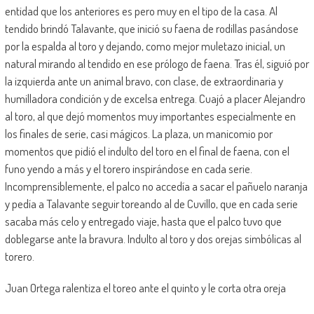
entidad que los anteriores es pero muy en el tipo de la casa. Al
tendido brindó Talavante, que inició su faena de rodillas pasándose
por la espalda al toro y dejando, como mejor muletazo inicial, un
natural mirando al tendido en ese prólogo de faena. Tras él, siguió por
la izquierda ante un animal bravo, con clase, de extraordinaria y
humilladora condición y de excelsa entrega. Cuajó a placer Alejandro
al toro, al que dejó momentos muy importantes especialmente en
los finales de serie, casi mágicos. La plaza, un manicomio por
momentos que pidió el indulto del toro en el final de faena, con el
funo yendo a más y el torero inspirándose en cada serie.
Incomprensiblemente, el palco no accedía a sacar el pañuelo naranja
y pedía a Talavante seguir toreando al de Cuvillo, que en cada serie
sacaba más celo y entregado viaje, hasta que el palco tuvo que
doblegarse ante la bravura. Indulto al toro y dos orejas simbólicas al
torero.
Juan Ortega ralentiza el toreo ante el quinto y le corta otra oreja