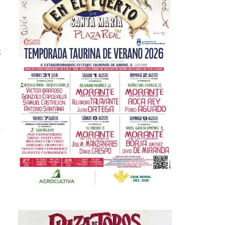
;
n
,