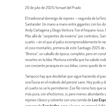
20 de julio de 2025/Ismael del Prado
El tradicional domingo de rejones —segunda de la Fer
Santander. Un mano a mano entre gigantes con los do
Andy Cartagena y Diego Ventura. Fue el hispano-luso, l
Más allá de “serpientes de invierno” por contratos, Sa
cuarto —en el que el palco incomprensiblemente le ne
el coso montañés, primera de este Santiago 2025 de al
“Bronce”, un caballo de época, completo, pero en cons
resortes en la lidia. Montura estrella que ha sabido r
con creciente jerarquía en sus lidias, como quedó de m
Tampoco hay que desdeñar que sigue haciendo el pase
una fisura en el maleolo del peroné sano. Hoy pudo y d
el cuarto no se lo permitieron. Ese filo romo hizo que 
más pura, con efectismos, sí, pero menos abundante 
rejoneo clásico y solvente con una corrida de
Los Esp
cercano de
San Isidro
, pero a la que, en general, fal