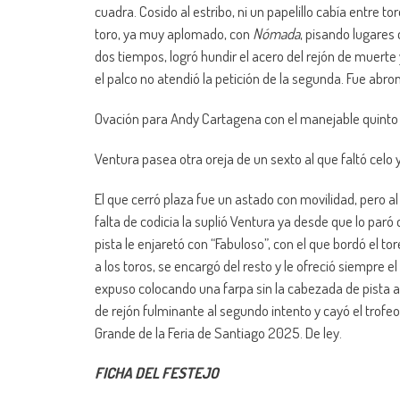
cuadra. Cosido al estribo, ni un papelillo cabía entre to
toro, ya muy aplomado, con
Nómada
, pisando lugares
dos tiempos, logró hundir el acero del rejón de muerte 
el palco no atendió la petición de la segunda. Fue abro
Ovación para Andy Cartagena con el manejable quinto
Ventura pasea otra oreja de un sexto al que faltó celo 
El que cerró plaza fue un astado con movilidad, pero a
falta de codicia la suplió Ventura ya desde que lo par
pista le enjaretó con “Fabuloso”, con el que bordó el t
a los toros, se encargó del resto y le ofreció siempre
expuso colocando una farpa sin la cabezada de pista a p
de rejón fulminante al segundo intento y cayó el trof
Grande de la Feria de Santiago 2025. De ley.
FICHA DEL FESTEJO