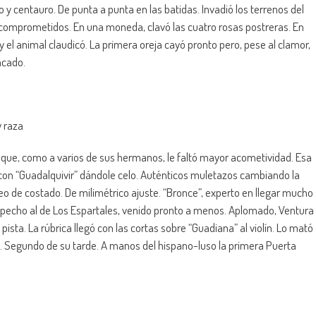
ro y centauro. De punta a punta en las batidas. Invadió los terrenos del
 comprometidos. En una moneda, clavó las cuatro rosas postreras. En
y el animal claudicó. La primera oreja cayó pronto pero, pese al clamor,
ncado.
y raza
l que, como a varios de sus hermanos, le faltó mayor acometividad. Esa
ó con “Guadalquivir” dándole celo. Auténticos muletazos cambiando la
oreo de costado. De milimétrico ajuste. “Bronce”, experto en llegar mucho
 el pecho al de Los Espartales, venido pronto a menos. Aplomado, Ventura
ista. La rúbrica llegó con las cortas sobre “Guadiana” al violín. Lo mató
eo. Segundo de su tarde. A manos del hispano-luso la primera Puerta