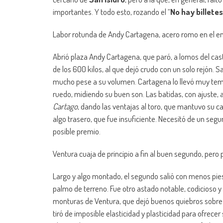
importantes. Y todo esto, rozando el “
No hay billetes
Labor rotunda de Andy Cartagena, acero romo en el en
Abrió plaza Andy Cartagena, que paró, a lomos del ca
de los 600 kilos, al que dejó crudo con un solo rejón. S
mucho pese a su volumen. Cartagena lo llevó muy te
ruedo, midiendo su buen son. Las batidas, con ajuste, a
Cartago
, dando las ventajas al toro, que mantuvo su ca
algo trasero, que fue insuficiente. Necesitó de un segun
posible premio.
Ventura cuaja de principio a fin al buen segundo, pero
Largo y algo montado, el segundo salió con menos pies.
palmo de terreno. Fue otro astado notable, codicioso y
monturas de Ventura, que dejó buenos quiebros sobr
tiró de imposible elasticidad y plasticidad para ofrece