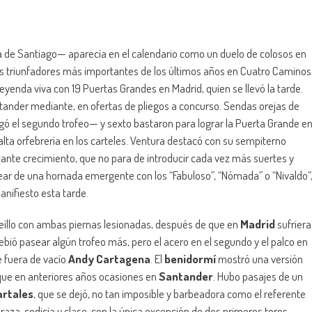
ia de Santiago— aparecía en el calendario como un duelo de colosos en
s triunfadores más importantes de los últimos años en Cuatro Caminos
eyenda viva con 19 Puertas Grandes en Madrid, quien se llevó la tarde.
ntander mediante, en ofertas de pliegos a concurso. Sendas orejas de
gó el segundo trofeo— y sexto bastaron para lograr la Puerta Grande e
ta orfebrería en los carteles. Ventura destacó con su sempiterno
tante crecimiento, que no para de introducir cada vez más suertes y
odear de una hornada emergente con los “Fabuloso”, “Nómada” o “Nivaldo”
anifiesto esta tarde.
íllo con ambas piernas lesionadas, después de que en
Madrid
sufriera
ebió pasear algún trofeo más, pero el acero en el segundo y el palco en
se fuera de vacío
Andy Cartagena
. El
benidormí
mostró una versión
que en anteriores años ocasiones en
Santander
. Hubo pasajes de un
artales
, que se dejó, no tan imposible y barbeadora como el referente
tó raza, codicia y clase, con la única excepción de dos primeros toros