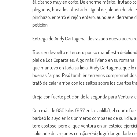
él, citando muy en corto. De enorme mérito. Trufado t
plegadas, bocados al astado… Igual de jaleado desde el 
pinchazo, enterró el rejón entero, aunque el derrame de
petición.
Entrega de Andy Cartagena, desrazado nuevo acero ro
Tras ser devuelto el tercero por su manifiesta debilida
pial de Los Espartales. Algo más liviano en su romana, 55
que mantuvo en toda su lidia. Andy Cartagena, que lo 
buenas farpas. Pisó también terrenos comprometido
trató de calar arriba con los saltos sobre los cuartos t
Oreja con fuerte petición de la segunda para Ventura e
Con más de 650 kilos (657 en la tablilla), el cuarto 
barbeó lo suyo en los primeros compases de su lidia, a
toro costoso, pero al que Ventura en un estoico ejerci
colocarle dos rejones con
Querido
, logró luego darle 