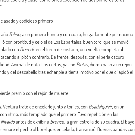
”.
clasado y codicioso primero
staño
Felino
, a un primero hondo y con cuajo, holgadamente por encima
alió con prontitud y celo el de Los Espartales, buen toro, que se movió
mplado con
Duende
en el toreo de costado, una vuelta completa al
tacando al pitón contrario. De frente, después, con el perla oscuro
lidad. Animal de nota. Las cortas, ya con
Pintas
, dieron paso a un rejón
do y del descabello tras echar pie a tierra, motivo por el que dilapidó el
 pierde premio con el rejón de muerte
 Ventura trató de encelarlo junto a toriles, con
Guadalquivir
, en un
 con ritmo, más templado que el primero. Tuvo repetición en las
e
Nivaldo
antes de exhibir a
Bronce
, la gran estrella de su cuadra. El bayo
r siempre el pecho al burel que, encelado, transmitió. Buenas batidas con