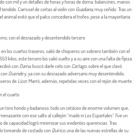
odo con mil y un detalles de horas y horas de doma: balancines, manos
tendido. Carrusel de cortas al violín con
Guadiana
, muy ceñido. Tras un
l animal evitó que el palco concediera el trofeo, pese a la mayoritaria
mo, con el desrazado y desentendido tercero
d en los cuartos traseros, salió de chiqueros un sobrero también con el
3 kilos, este tercero bis salió suelto y a su aire con una falta de fijeza
recibió con
Dama
, buscó darle celo con
Cartago
, sobre el que clavó
s con
Duende
y, ya con su desrazado adversario muy desentendido,
raseros de
Licor.
Marró, además, repetidas veces con el rejón de muerte.
n el cuarto
fue un toro hondo y badanoso, todo un cetáceo de enorme volumen que,
menazante con ese salto al callejón “made in Los Espartales”. Fue un
cio de capacidad logró minimizar sus evidentes querencias. Tras
celo toreando de costado con
Quirico
, una de las nuevas estrellas de su