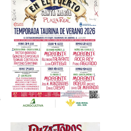
a
s
e