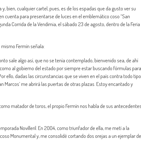
y, bien, cualquier cartel, pues, es de los espadas que da gusto ver su
en cuenta para presentarse de luces en el emblemático coso “San
unda Corrida de la Vendimia, el sábado 23 de agosto, dentro de la Feria
el mismo Fermín señala:
ronto sale algo así, que no se tenía contemplado, bienvenido sea, de ahí
a como al gobierno del estado por siempre estar buscando fórmulas par
Por ello, dadas las circunstancias que se viven en el país contra todo tipo
‘San Marcos’ me abrirá las puertas de otras plazas. Estoy encantado y
como matador de toros, el propio Fermín nos habla de sus antecedente
emporada Novilleril. En 2004, como triunfador de ella, me metí a la
el coso Monumental y, me consolidé cortando dos orejas a un ejemplar d