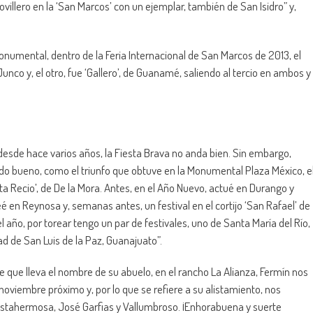
villero en la ‘San Marcos’ con un ejemplar, también de San Isidro” y,
umental, dentro de la Feria Internacional de San Marcos de 2013, el
Junco y, el otro, fue ‘Gallero’, de Guanamé, saliendo al tercio en ambos y
 desde hace varios años, la Fiesta Brava no anda bien. Sin embargo,
do bueno, como el triunfo que obtuve en la Monumental Plaza México, e
ta Recio’, de De la Mora. Antes, en el Año Nuevo, actué en Durango y
é en Reynosa y, semanas antes, un festival en el cortijo ‘San Rafael’ de
l año, por torear tengo un par de festivales, uno de Santa María del Río,
ad de San Luis de la Paz, Guanajuato”.
e que lleva el nombre de su abuelo, en el rancho La Alianza, Fermín nos
noviembre próximo y, por lo que se refiere a su alistamiento, nos
stahermosa, José Garfias y Vallumbroso. ¡Enhorabuena y suerte