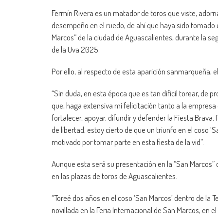
Fermín Rivera es un matador de toros que viste, adorna 
desempeño en el ruedo, de ahí que haya sido tomado 
Marcos” de la ciudad de Aguascalientes, durante la seg
de la Uva 2025.
Por ello, al respecto de esta aparición sanmarqueña, 
“Sin duda, en esta época que es tan difícil torear, de p
que, haga extensiva mi felicitación tanto a la empres
fortalecer, apoyar, difundir y defender la Fiesta Brava. 
de libertad, estoy cierto de que un triunfo en el coso 
motivado por tomar parte en esta fiesta de la vid”.
Aunque esta será su presentación en la “San Marcos” 
en las plazas de toros de Aguascalientes.
“Toreé dos años en el coso ‘San Marcos’ dentro de la T
novillada en la Feria Internacional de San Marcos, en 