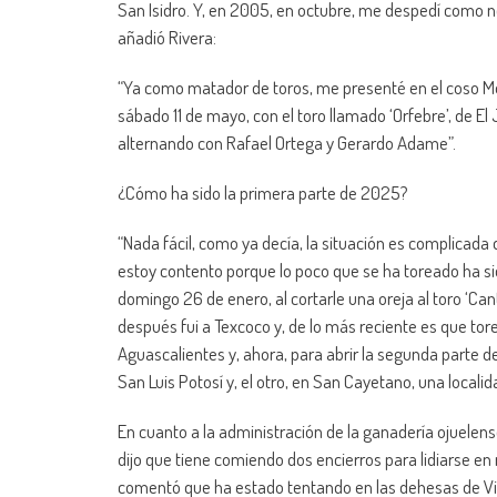
San Isidro. Y, en 2005, en octubre, me despedí como no
añadió Rivera:
“Ya como matador de toros, me presenté en el coso Mon
sábado 11 de mayo, con el toro llamado ‘Orfebre’, de El 
alternando con Rafael Ortega y Gerardo Adame”.
¿Cómo ha sido la primera parte de 2025?
“Nada fácil, como ya decía, la situación es complicada
estoy contento porque lo poco que se ha toreado ha si
domingo 26 de enero, al cortarle una oreja al toro ‘Can
después fui a Texcoco y, de lo más reciente es que tore
Aguascalientes y, ahora, para abrir la segunda parte de
San Luis Potosí y, el otro, en San Cayetano, una localid
En cuanto a la administración de la ganadería ojuelens
dijo que tiene comiendo dos encierros para lidiarse en 
comentó que ha estado tentando en las dehesas de Vi