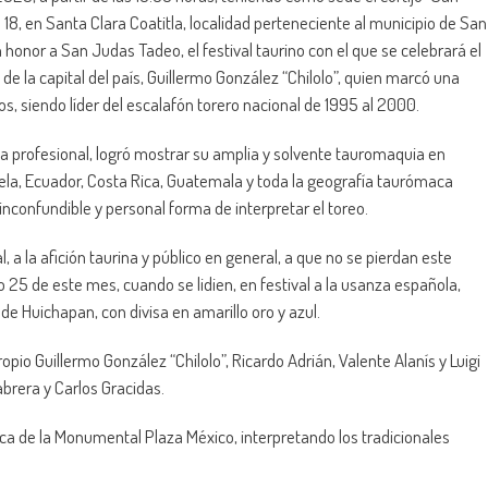
18, en Santa Clara Coatitla, localidad perteneciente al municipio de San
 honor a San Judas Tadeo, el festival taurino con el que se celebrará el
 de la capital del país, Guillermo González “Chilolo”, quien marcó una
s, siendo líder del escalafón torero nacional de 1995 al 2000.
na profesional, logró mostrar su amplia y solvente tauromaquia en
ela, Ecuador, Costa Rica, Guatemala y toda la geografía taurómaca
nconfundible y personal forma de interpretar el toreo.
, a la afición taurina y público en general, a que no se pierdan este
25 de este mes, cuando se lidien, en festival a la usanza española,
e Huichapan, con divisa en amarillo oro y azul.
io Guillermo González “Chilolo”, Ricardo Adrián, Valente Alanís y Luigi
brera y Carlos Gracidas.
 de la Monumental Plaza México, interpretando los tradicionales