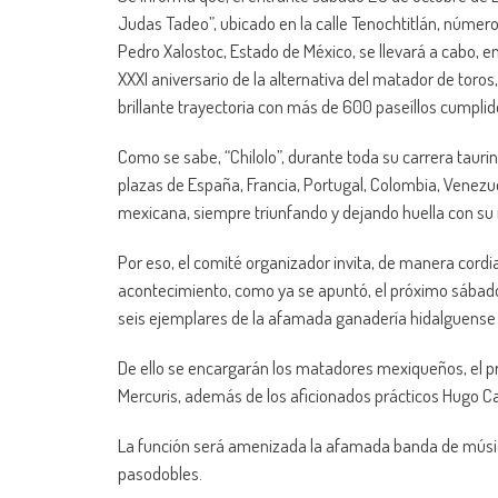
Judas Tadeo”, ubicado en la calle Tenochtitlán, número 
Pedro Xalostoc, Estado de México, se llevará a cabo, en
XXXI aniversario de la alternativa del matador de toros,
brillante trayectoria con más de 600 paseíllos cumplido
Como se sabe, “Chilolo”, durante toda su carrera tauri
plazas de España, Francia, Portugal, Colombia, Venezu
mexicana, siempre triunfando y dejando huella con su i
Por eso, el comité organizador invita, de manera cordial
acontecimiento, como ya se apuntó, el próximo sábado 
seis ejemplares de la afamada ganadería hidalguense d
De ello se encargarán los matadores mexiqueños, el prop
Mercuris, además de los aficionados prácticos Hugo Ca
La función será amenizada la afamada banda de música
pasodobles.