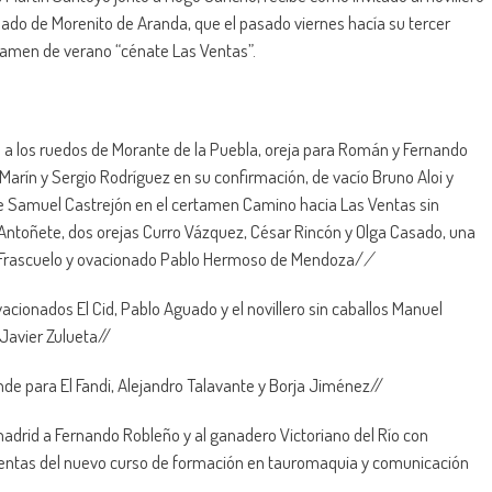
lado de Morenito de Aranda, que el pasado viernes hacía su tercer
certamen de verano “cénate Las Ventas”.
ós a los ruedos de Morante de la Puebla, oreja para Román y Fernando
arín y Sergio Rodríguez en su confirmación, de vacío Bruno Aloi y
de Samuel Castrejón en el certamen Camino hacia Las Ventas sin
a Antoñete, dos orejas Curro Vázquez, César Rincón y Olga Casado, una
do Frascuelo y ovacionado Pablo Hermoso de Mendoza/
/
vacionados El Cid, Pablo Aguado y el novillero sin caballos Manuel
Javier Zulueta//
ande para El Fandi, Alejandro Talavante y Borja Jiménez//
madrid a Fernando Robleño y al ganadero Victoriano del Río con
s Ventas del nuevo curso de formación en tauromaquia y comunicación