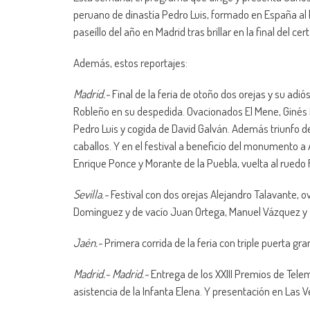
peruano de dinastía Pedro Luis, formado en España al 
paseíllo del año en Madrid tras brillar en la final del 
Además, estos reportajes:
Madrid.-
Final de la feria de otoño dos orejas y su adi
Robleño en su despedida. Ovacionados El Mene, Ginés M
Pedro Luis y cogida de David Galván. Además triunfo 
caballos. Y en el festival a beneficio del monumento 
Enrique Ponce y Morante de la Puebla, vuelta al rue
Sevilla.-
Festival con dos orejas Alejandro Talavante, o
Domínguez y de vacío Juan Ortega, Manuel Vázquez y 
Jaén.-
Primera corrida de la feria con triple puerta gr
Madrid.- Madrid.-
Entrega de los XXIII Premios de Tele
asistencia de la Infanta Elena. Y presentación en La