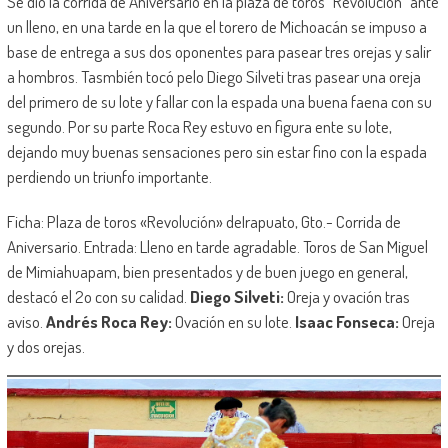
Se dio la corrida de Aniversario en la plaza de toros “Revolución” ante
un lleno, en una tarde en la que el torero de Michoacán se impuso a
base de entrega a sus dos oponentes para pasear tres orejas y salir
a hombros. Tasmbién tocó pelo Diego Silveti tras pasear una oreja
del primero de su lote y fallar con la espada una buena faena con su
segundo. Por su parte Roca Rey estuvo en figura ente su lote,
dejando muy buenas sensaciones pero sin estar fino con la espada
perdiendo un triunfo importante.
Ficha: Plaza de toros «Revolución» deIrapuato, Gto.- Corrida de
Aniversario. Entrada: Lleno en tarde agradable. Toros de San Miguel
de Mimiahuapam, bien presentados y de buen juego en general,
destacó el 2o con su calidad.
Diego Silveti:
Oreja y ovación tras
aviso.
Andrés Roca Rey:
Ovación en su lote.
Isaac Fonseca:
Oreja
y dos orejas.