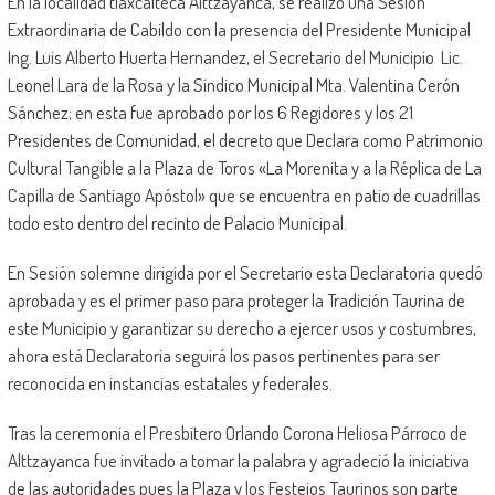
En la localidad tlaxcalteca Alttzayanca, se realizó una Sesión
Extraordinaria de Cabildo con la presencia del Presidente Municipal
Ing. Luis Alberto Huerta Hernandez, el Secretario del Municipio Lic.
Leonel Lara de la Rosa y la Síndico Municipal Mta. Valentina Cerón
Sánchez; en esta fue aprobado por los 6 Regidores y los 21
Presidentes de Comunidad, el decreto que Declara como Patrimonio
Cultural Tangible a la Plaza de Toros «La Morenita y a la Réplica de La
Capilla de Santiago Apóstol» que se encuentra en patio de cuadrillas
todo esto dentro del recinto de Palacio Municipal.
En Sesión solemne dirigida por el Secretario esta Declaratoria quedó
aprobada y es el primer paso para proteger la Tradición Taurina de
este Municipio y garantizar su derecho a ejercer usos y costumbres,
ahora está Declaratoria seguirá los pasos pertinentes para ser
reconocida en instancias estatales y federales.
Tras la ceremonia el Presbítero Orlando Corona Heliosa Párroco de
Alttzayanca fue invitado a tomar la palabra y agradeció la iniciativa
de las autoridades pues la Plaza y los Festejos Taurinos son parte