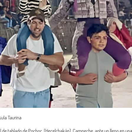
ula Taurina
ional de tablado de Pocboc, (Hecelchakán), Campeche, ante un lleno en un