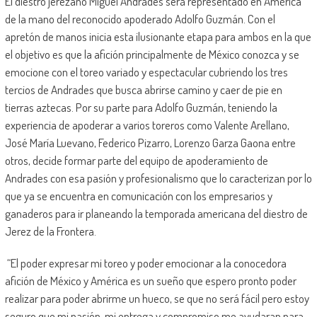
El diestro jerezano Miguel Andrádes será representado en América
de la mano del reconocido apoderado Adolfo Guzmán. Con el
apretón de manos inicia esta ilusionante etapa para ambos en la que
el objetivo es que la afición principalmente de México conozca y se
emocione con el toreo variado y espectacular cubriendo los tres
tercios de Andrades que busca abrirse camino y caer de pie en
tierras aztecas. Por su parte para Adolfo Guzmán, teniendo la
experiencia de apoderar a varios toreros como Valente Arellano,
José María Luevano, Federico Pizarro, Lorenzo Garza Gaona entre
otros, decide formar parte del equipo de apoderamiento de
Andrades con esa pasión y profesionalismo que lo caracterizan por lo
que ya se encuentra en comunicación con los empresarios y
ganaderos para ir planeando la temporada americana del diestro de
Jerez de la Frontera.
“El poder expresar mi toreo y poder emocionar a la conocedora
afición de México y América es un sueño que espero pronto poder
realizar para poder abrirme un hueco, se que no será fácil pero estoy
seguro que mi pasión, mi entrega y compromiso me ayudaran para