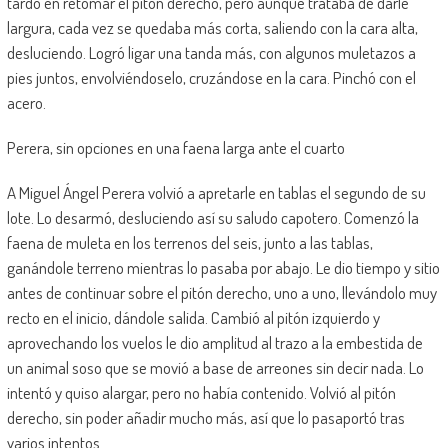
tardó en retomar el pitón derecho, pero aunque trataba de darle
largura, cada vez se quedaba más corta, saliendo con la cara alta,
desluciendo. Logró ligar una tanda más, con algunos muletazos a
pies juntos, envolviéndoselo, cruzándose en la cara. Pinchó con el
acero.
Perera, sin opciones en una faena larga ante el cuarto
A Miguel Ángel Perera volvió a apretarle en tablas el segundo de su
lote. Lo desarmó, desluciendo así su saludo capotero. Comenzó la
faena de muleta en los terrenos del seis, junto a las tablas,
ganándole terreno mientras lo pasaba por abajo. Le dio tiempo y sitio
antes de continuar sobre el pitón derecho, uno a uno, llevándolo muy
recto en el inicio, dándole salida. Cambió al pitón izquierdo y
aprovechando los vuelos le dio amplitud al trazo a la embestida de
un animal soso que se movió a base de arreones sin decir nada. Lo
intentó y quiso alargar, pero no había contenido. Volvió al pitón
derecho, sin poder añadir mucho más, así que lo pasaportó tras
varios intentos.