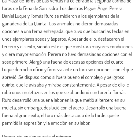
La Plaza de Toros de Las Ventas ha celebrado la segunda corrida de
toros de la Feria de San Isidro. Los diestros Miguel Ángel Perera,
Daniel Luque y Tomás Rufo se midieron a los ejemplares de la
ganadería de La Quinta. Los animales no dieron demasiadas
opciones a una terna entregada, que tuvo que buscar las teclas en
unos ejemplares sosos y ásperos. A pesar de ello, destacaron el
tercero y el sexto, siendo este el que mostrará mayores condiciones
y diera mayor emoción. Perera no tuvo demasiadas opciones con el
soso primero. Alargó una faena de escasas opciones del cuarto.
Luque derrochó oficio y firmeza ante un toro sin opciones, con el que
abrevió. Se dispuso como si fuera bueno el complejo y peligroso
quinto, que le avisaba y miraba constantemente. A pesar de ello le
robó unos muletazos en los que se abandonó con torería. Tomás
Rufo desarrolló una buena labor en la que metió al tercero en su
muleta, sin embargo, deslució con el acero. Desarrolló una buena
faena al gran sexto, el toro más destacado de la tarde, que le
permitió la expresión y la emoción en su labor.
Perera, sin opciones ante el primero