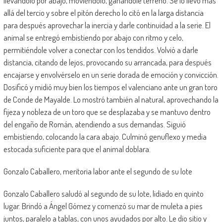
llevándolo por abajo, moviéndolo, ganándole terreno. Se lo llevó más
allá del tercio y sobre el pitón derecho lo citó en la larga distancia
para después aprovechar la inercia y darle continuidad a la serie. El
animal se entregó embistiendo por abajo con ritmo y celo,
permitiéndole volver a conectar con los tendidos. Volvió a darle
distancia, citando de lejos, provocando su arrancada, para después
encajarse y envolvérselo en un serie dorada de emoción y convicción.
Dosificó y midió muy bien los tiempos el valenciano ante un gran toro
de Conde de Mayalde. Lo mostró también al natural, aprovechando la
fijeza y nobleza de un toro que se desplazaba y se mantuvo dentro
del engaño de Román, atendiendo a sus demandas. Siguió
embistiendo, colocando la cara abajo. Culminó genuflexo y media
estocada suficiente para que el animal doblara.
Gonzalo Caballero, meritoria labor ante el segundo de su lote
Gonzalo Caballero saludó al segundo de su lote, lidiado en quinto
lugar. Brindó a Ángel Gómez y comenzó su mar de muleta a pies
juntos, paralelo a tablas, con unos ayudados por alto. Le dio sitio y