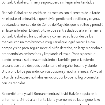
Gonzalo Caballero, firme y seguro, pero sin llegar a los tendidos
Gonzalo Caballero se estiró en los medios con el tercero de la tarde.
En el quite, el animal hizo que Galván perdiera el equilibrio y cayera,
quedando a merced del de Conde de Mayalde, que lo volteó y prendió
en la zona lumbar. El diestro tuvo que ser trasladado a la enfermería.
Gonzalo Caballero brindó al cielo y comenzó su labor desde los
medios, con un toro bronco e irregular al que logró meter. Le dio
tiempo y sitio para seguir sobre el pitón derecho, en largo y por abajo,
ordenando las embestidas y limpiando el trazo. Poco a poco fue
dando forma a su faena, mostrándolo también por el izquierdo,
cruzándose para después adelantarle el engaño, tocarlo y abrirlo.
Uno a uno lo fue pasando, con disposición y mucha firmeza. Volvió al
pitón derecho, pero no había emoción, por lo que no logró conectar
con los tendidos.
Se corrió turno y salió Román mientras David Galván seguía en la
enfermería. Brindó a la Infanta Elena y comenzó su labor genuflexo