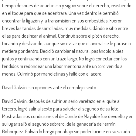
tiempo después de aquel inicio y siguió sobre el derecho, insistiendo
en el toque para que se adentrara. Una vez dentro le permitió
encontrar la ligazón y la transmisión en sus embestidas. Fueron
breves las tandas desarrolladas, muy medidas, dándole sitio entre
ellas para dosificar al animal. Continuó sobre el pitón derecho,
tocando y deslizando, aunque sin evitar que el animal se le parase o
metiera por dentro. Decidió cambiar al natural, pasándolo a pies
juntos y continuando con un trazo largo. No logró conectar con los
tendidos ni redondear una labor meritoria ante un toro venido a
menos. Culminó por manoletinas y falló con el acero.
David Galván, sin opciones ante el complejo sexto
David Galván, después de sufrir un serio varetazo en el quite al
tercero, logró salir al sexto para saludar al segundo de su lote.
Mostradas sus condiciones el de Conde de Mayalde fue devuelto y en
su lugar salió el segundo sobrero, de la ganadería de Fermín
Bohórquez. Galván lo bregó por abajo sin poder lucirse en su saludo