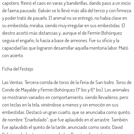
capotero. Reinó el caos en varas y banderillas, dando paso a un inicio
de faena pausado. Galván se lo llevó más allá del tercio y con firmeza
y poder trató de pasarlo. El animal no se entregó, no había clase en
su embestida, miraba, siendo muy irregular en sus embestidas. El
diestro acortó más distancias y, aunque el de Fermín Bohórquez
seguía el engaño, lo hacía a base de arreones. Fue su oficio y la
capacidad las que lograron desarrollar aquella meritoria labor. Mató
con acierto.
Ficha del Festejo:
Las Ventas. Tercera corrida de toros de la Feria de San Isidro. Toros de
Conde de Mayalde y Fermín Bohórquez (1º bis y 6º bis). Los animales
se mostraron variados en comportamiento, siendo llevaderos, pero
con teclas en la tela, viniéndose a menos y sin emoción en sus
embestidas. Destacó un gran cuarto, que se anunciaba como quinto,
de nombre “Enarbolado”, que fue aplaudido en el arrastre. También
fue aplaudido el quinto de la tarde, anunciado como sexto. David