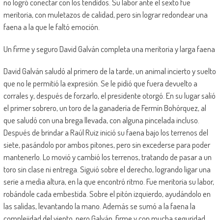
no logró conectar con los tendidos. Su labor ante el sexto fue
meritoria, con muletazos de calidad, pero sin lograr redondear una
faena a la que le faltó emoción.
Un firme y seguro David Galván completa una meritoria y larga faena
David Galván saludó al primero de la tarde, un animal incierto y suelto
que no le permitió la expresión. Se le pidió que fuera devuelto a
corrales y, después de forzarlo, el presidente otorgó. En su lugar salió
el primer sobrero, un toro de la ganadería de Fermín Bohórquez, al
que saludó con una brega llevada, con alguna pincelada incluso.
Después de brindar a Raúl Ruiz inició su faena bajo los terrenos del
siete, pasándolo por ambos pitones, pero sin excederse para poder
mantenerlo. Lo movió y cambió los terrenos, tratando de pasar a un
toro sin clase ni entrega. Siguió sobre el derecho, logrando ligar una
serie a media altura, en la que encontró ritmo. Fue meritoria su labor,
robándole cada embestida. Sobre el pitón izquierdo, ayudándolo en
las salidas, levantando la mano. Además se sumó a la faena la
complejidad del viento, pero Galván, firme y con mucha seguridad