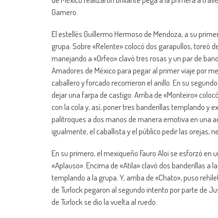
Gamero.
El estellés Guillermo Hermoso de Mendoza, a su primero
grupa. Sobre «Relente» colocó dos garapullos, toreó d
manejando a «Orfeo» clavó tres rosas y un par de band
Amadores de México para pegar al primer viaje por medi
caballero y forcado recorrieron el anillo. En su segund
dejar una farpa de castigo. Arriba de «Monteiro» coloc
con la cola y, así, poner tres banderillas templando y 
palitroques a dos manos de manera emotiva en una ac
igualmente, el caballista y el público pedir las oreja
En su primero, el mexiqueño Fauro Aloi se esforzó en
«Aplauso». Encima de «Atila» clavó dos banderillas a 
templando a la grupa. Y, arriba de «Chato», puso rehilet
de Turlock pegaron al segundo intento por parte de Justi
de Turlock se dio la vuelta al ruedo.