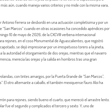
, más aún, cuando maneja varios criterios y no mide con la misma vara,
ear Antonio Ferrera se desbordó en una actuación completísima y por un
 de “San Marcos” cuando en otras ocasiones ha concedido apéndices por
domingo 10 de mayo de 2026, de la CXCVIII verbena internacional
ara rejones, en el coso Monumental de Aguascalientes, que registró
potado, se dejó impresionar por un irrespetuoso torero a la jineta,
 a la autoridad el otorgamiento de dos orejas, mientras que el navarro
encia, merecía las orejas y la salida en hombros tras una gran
volandas, con tintes amargos, por la Puerta Grande de “San Marcos”,
as”. El otro alternante a caballo, el también mexiquense Fauro Aloi ha
rrón para rejones, siendo bueno el cuarto, que mereció el arrastre lento.
lar fue el segundo y complicados el tercero y sexto. Y, uno de