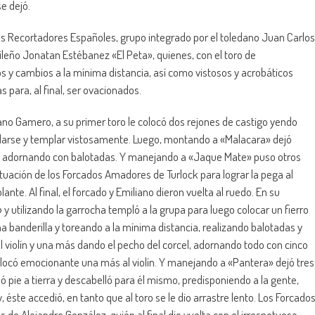
e dejó.
os Recortadores Españoles, grupo integrado por el toledano Juan Carlos
ileño Jonatan Estébanez «El Peta», quienes, con el toro de
os y cambios a la mínima distancia, así como vistosos y acrobáticos
 para, al final, ser ovacionados.
iano Gamero, a su primer toro le colocó dos rejones de castigo yendo
blarse y templar vistosamente. Luego, montando a «Malacara» dejó
os» adornando con balotadas. Y manejando a «Jaque Mate» puso otros
ctuación de los Forcados Amadores de Turlock para lograr la pega al
nte. Al final, el forcado y Emiliano dieron vuelta al ruedo. En su
utilizando la garrocha templó a la grupa para luego colocar un fierro
 banderilla y toreando a la mínima distancia, realizando balotadas y
l violín y una más dando el pecho del corcel, adornando todo con cinco
, colocó emocionante una más al violín. Y manejando a «Pantera» dejó tres
 pie a tierra y descabelló para él mismo, predisponiendo a la gente,
, éste accedió, en tanto que al toro se le dio arrastre lento. Los Forcado
s de Alejandro González, quién al final dio vuelta con el irrespetuoso