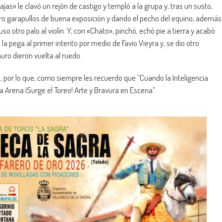
jas» le clavó un rejón de castigo y templó a la grupa y, tras un susto,
ro garapullos de buena exposición y dando el pecho del equino, además
 otro palo al violín. Y, con «Chato», pinchó, echó pie a tierra y acabó
a pega al primer intento por medio de Favio Vieyra y, se dio otro
auro dieron vuelta al ruedo.
, por lo que, como siempre les recuerdo que “Cuando la Inteligencia
a Arena ¡Surge el Toreo! Arte y Bravura en Escena”.