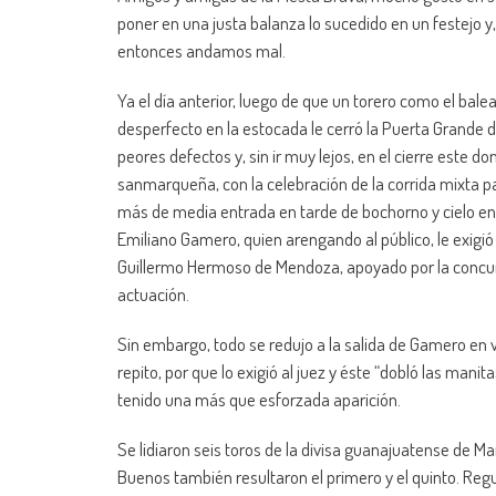
poner en una justa balanza lo sucedido en un festejo y
entonces andamos mal.
Ya el día anterior, luego de que un torero como el bal
desperfecto en la estocada le cerró la Puerta Grande
peores defectos y, sin ir muy lejos, en el cierre este 
sanmarqueña, con la celebración de la corrida mixta p
más de media entrada en tarde de bochorno y cielo enca
Emiliano Gamero, quien arengando al público, le exigió
Guillermo Hermoso de Mendoza, apoyado por la concurr
actuación.
Sin embargo, todo se redujo a la salida de Gamero en 
repito, por que lo exigió al juez y éste “dobló las manit
tenido una más que esforzada aparición.
Se lidiaron seis toros de la divisa guanajuatense de Ma
Buenos también resultaron el primero y el quinto. Regu