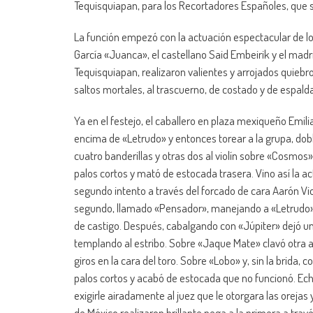
Tequisquiapan, para los Recortadores Españoles, que s
La función empezó con la actuación espectacular de l
García «Juanca», el castellano Said Embeirik y el madr
Tequisquiapan, realizaron valientes y arrojados quiebr
saltos mortales, al trascuerno, de costado y de espaldas
Ya en el festejo, el caballero en plaza mexiqueño Emil
encima de «Letrudo» y entonces torear a la grupa, do
cuatro banderillas y otras dos al violín sobre «Cosm
palos cortos y mató de estocada trasera. Vino así la a
segundo intento a través del forcado de cara Aarón Viola
segundo, llamado «Pensador», manejando a «Letrudo» y 
de castigo. Después, cabalgando con «Júpiter» dejó una
templando al estribo. Sobre «Jaque Mate» clavó otra a
giros en la cara del toro. Sobre «Lobo» y, sin la brida
palos cortos y acabó de estocada que no funcionó. Echó
exigirle airadamente al juez que le otorgara las orejas y
de México realizaron brillante pega a la primera a travé