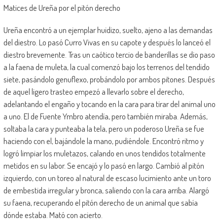
Matices de Ureña por el pitón derecho
Ureña encontró a un ejemplar huidizo, suelto, ajeno a las demandas
del diestro. Lo pasó Curro Vivas en su capote y después lo lanceó el
diestro brevemente. Tras un caótico tercio de banderillas se dio paso
a la faena de muleta, la cual comenzó bajo los terrenos del tendido
siete, pasándolo genuflexo, probándolo por ambos pitones. Después
de aquel ligero trasteo empezó a llevarlo sobre el derecho,
adelantando el engaño y tocando en la cara para tirar del animal uno
a uno. El de Fuente Ymbro atendía, pero también miraba. Además,
soltaba la cara y punteaba la tela, pero un poderoso Ureña se fue
haciendo con el, bajándole la mano, pudiéndole. Encontró ritmo y
logró limpiar los muletazos, calando en unos tendidos totalmente
metidos en su labor. Se encajó y lo pasó en largo. Cambió al pitón
izquierdo, con un toreo al natural de escaso lucimiento ante un toro
de embestida irregular y bronca, saliendo con la cara arriba. Alargó
su faena, recuperando el pitón derecho de un animal que sabía
dónde estaba. Mató con acierto.