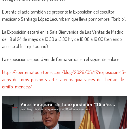
Durante el acto también se presentó la Exposición del escultor
mexicano Santiago López Lecumberri que lleva por nombre “Toribio”.
La Exposición estará en la Sala Bienvenida de Las Ventas de Madrid
del 19 al 24 de mayo de 10:30 a 13.30 h y de 18:00 a 19:00 (teniendo
acceso al festejo taurino).
La exposición se podrá ver de forma virtual en el siguiente enlace:
https://suertematadortoros.com/blog/2026/05/17/exposicion-15-
anos-de-toros-pasion-y-arte-tauromaquia-voces-de-libertad-de-
emilio-mendez/