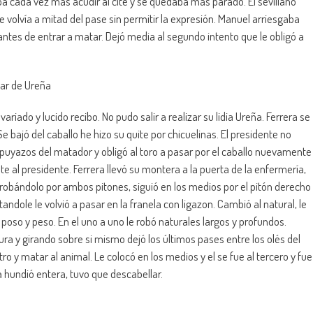
aba cada vez más acudir al cite y se quedaba más parado. El sevillano
 se volvía a mitad del pase sin permitir la expresión. Manuel arriesgaba
 antes de entrar a matar. Dejó media al segundo intento que le obligó a
ugar de Ureña
riado y lucido recibo. No pudo salir a realizar su lidia Ureña. Ferrera se
Se bajó del caballo he hizo su quite por chicuelinas. El presidente no
s puyazos del matador y obligó al toro a pasar por el caballo nuevamente
te al presidente. Ferrera llevó su montera a la puerta de la enfermería,
probándolo por ambos pitones, siguió en los medios por el pitón derecho
tandole le volvió a pasar en la franela con ligazon. Cambió al natural, le
poso y peso. En el uno a uno le robó naturales largos y profundos.
a y girando sobre si mismo dejó los últimos pases entre los olés del
ro y matar al animal. Le colocó en los medios y el se fue al tercero y fue
 hundió entera, tuvo que descabellar.