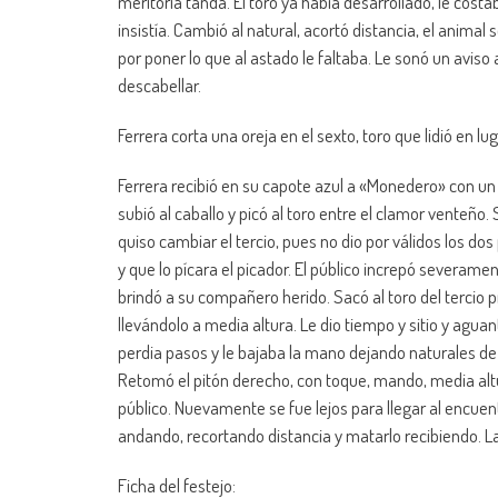
meritoria tanda. El toro ya había desarrollado, le cost
insistía. Cambió al natural, acortó distancia, el animal
por poner lo que al astado le faltaba. Le sonó un aviso
descabellar.
Ferrera corta una oreja en el sexto, toro que lidió en l
Ferrera recibió en su capote azul a «Monedero» con un va
subió al caballo y picó al toro entre el clamor venteño. 
quiso cambiar el tercio, pues no dio por válidos los do
y que lo pícara el picador. El público increpó severamen
brindó a su compañero herido. Sacó al toro del tercio 
llevándolo a media altura. Le dio tiempo y sitio y aguan
perdia pasos y le bajaba la mano dejando naturales de 
Retomó el pitón derecho, con toque, mando, media altur
público. Nuevamente se fue lejos para llegar al encuent
andando, recortando distancia y matarlo recibiendo. La
Ficha del festejo: