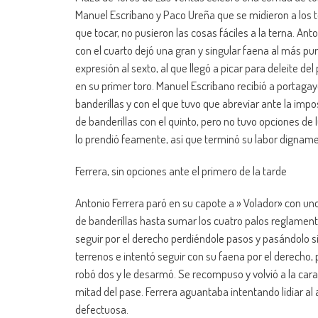
Manuel Escribano y Paco Ureña que se midieron a los t
que tocar, no pusieron las cosas fáciles a la terna. An
con el cuarto dejó una gran y singular faena al más puro
expresión al sexto, al que llegó a picar para deleite de
en su primer toro. Manuel Escribano recibió a portagay
banderillas y con el que tuvo que abreviar ante la impos
de banderillas con el quinto, pero no tuvo opciones de
lo prendió feamente, así que terminó su labor digname
Ferrera, sin opciones ante el primero de la tarde
Antonio Ferrera paró en su capote a » Volador» con unos
de banderillas hasta sumar los cuatro palos reglament
seguir por el derecho perdiéndole pasos y pasándolo s
terrenos e intentó seguir con su faena por el derecho, 
robó dos y le desarmó. Se recompuso y volvió a la cara 
mitad del pase. Ferrera aguantaba intentando lidiar al 
defectuosa.