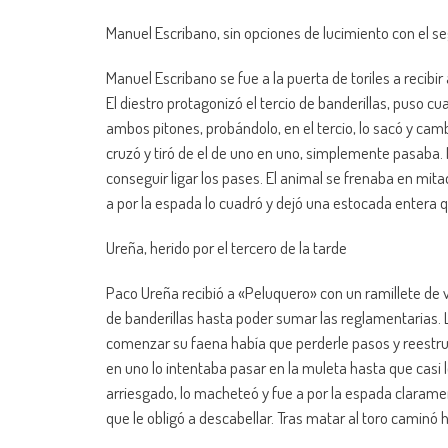
Manuel Escribano, sin opciones de lucimiento con el 
Manuel Escribano se fue a la puerta de toriles a recibi
El diestro protagonizó el tercio de banderillas, puso cu
ambos pitones, probándolo, en el tercio, lo sacó y camb
cruzó y tiró de el de uno en uno, simplemente pasaba.
conseguir ligar los pases. El animal se frenaba en mita
a por la espada lo cuadró y dejó una estocada entera qu
Ureña, herido por el tercero de la tarde
Paco Ureña recibió a «Peluquero» con un ramillete de ver
de banderillas hasta poder sumar las reglamentarias. L
comenzar su faena había que perderle pasos y reestruct
en uno lo intentaba pasar en la muleta hasta que casi 
arriesgado, lo macheteó y fue a por la espada claram
que le obligó a descabellar. Tras matar al toro caminó