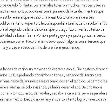
oros de Adolfo Martín. Los animales tuvieron muchos matices y teclas
tonio Ferrera no tuvo opciones con el primero de la tarde, mientras que
 estilo Ferrera, que le valió una oreja. Cortó una oreja de arte y
l público venteño. Aquel toro le correspondía a Ureña, pero resultó herido
ola al segundo de la tarde con el que protagonizó un variado tercio de
ibilidad de hacer faena. Volvió a portagayola y a protagonizar el tercio
 lucimiento con el. Paco Ureña no tuvo opción alguna con el tercero que
nte y cruzó el ruedo camino de la enfermería, herido.
 lances de recibo sin terminar de estirarse con el. Fue costoso el tercio
arios. Lo fue probando por ambos pitones y sacando del tercio para
in más hasta dejar unos pases reconocidos en el tendido. Le cambió los
pero el animal se coló avisando, ya había desarrollado. De uno uno le
por el pitón izquierdo, derrotaba y sacaba la cara alta, pero se paraba a
animal sin éxito. Decidió abreviar y al cuarto intento logró una estocada