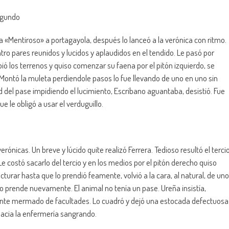
segundo
r a «Mentiroso» a portagayola, después lo lanceó a la verónica con ritmo.
atro pares reunidos y lucidos y aplaudidos en el tendido. Le pasó por
ió los terrenos y quiso comenzar su faena por el pitón izquierdo, se
 Montó la muleta perdiendole pasos lo fue llevando de uno en uno sin
d del pase impidiendo el lucimiento, Escribano aguantaba, desistió. Fue
e le obligó a usar el verduguillo.
ónicas. Un breve y lúcido quite realizó Ferrera. Tedioso resultó el terci
e costó sacarlo del tercio y en los medios por el pitón derecho quiso
urar hasta que lo prendió feamente, volvió a la cara, al natural, de uno
lo prende nuevamente. El animal no tenía un pase. Ureña insistía,
ente mermado de facultades. Lo cuadró y dejó una estocada defectuosa
 hacia la enfermería sangrando.