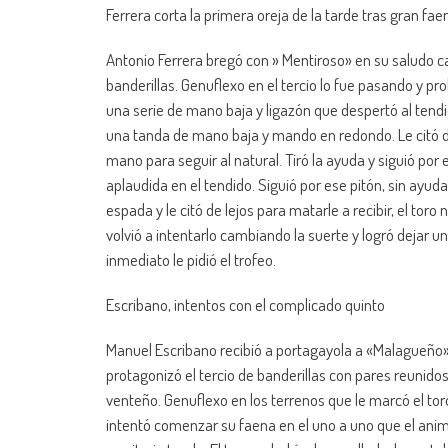
Ferrera corta la primera oreja de la tarde tras gran fae
Antonio Ferrera bregó con » Mentiroso» en su saludo ca
banderillas. Genuflexo en el tercio lo fue pasando y pr
una serie de mano baja y ligazón que despertó al tendid
una tanda de mano baja y mando en redondo. Le citó de
mano para seguir al natural. Tiró la ayuda y siguió por 
aplaudida en el tendido. Siguió por ese pitón, sin ayuda
espada y le citó de lejos para matarle a recibir, el toro
volvió a intentarlo cambiando la suerte y logró dejar 
inmediato le pidió el trofeo.
Escribano, intentos con el complicado quinto
Manuel Escribano recibió a portagayola a «Malagueño»
protagonizó el tercio de banderillas con pares reunidos y
venteño. Genuflexo en los terrenos que le marcó el tor
intentó comenzar su faena en el uno a uno que el animal