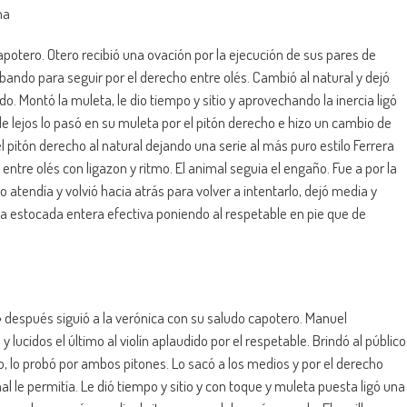
na
potero. Otero recibió una ovación por la ejecución de sus pares de
obando para seguir por el derecho entre olés. Cambió al natural y dejó
o. Montó la muleta, le dio tiempo y sitio y aprovechando la inercia ligó
 lejos lo pasó en su muleta por el pitón derecho e hizo un cambio de
el pitón derecho al natural dejando una serie al más puro estilo Ferrera
 entre olés con ligazon y ritmo. El animal seguia el engaño. Fue a por la
 no atendía y volvió hacia atrás para volver a intentarlo, dejó media y
una estocada entera efectiva poniendo al respetable en pie que de
 después siguió a la verónica con su saludo capotero. Manuel
 lucidos el último al violín aplaudido por el respetable. Brindó al público
o, lo probó por ambos pitones. Lo sacó a los medios y por el derecho
 le permitía. Le dió tiempo y sitio y con toque y muleta puesta ligó una