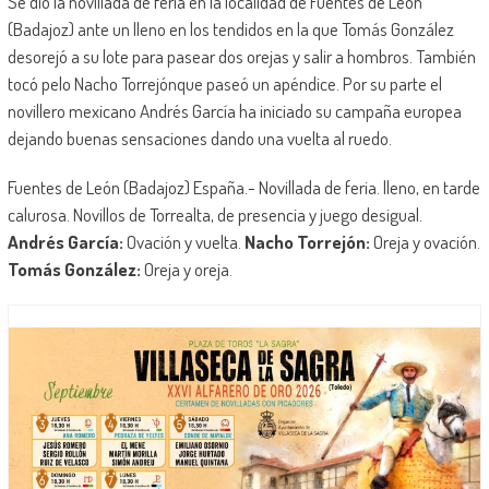
Se dio la novillada de feria en la localidad de Fuentes de León
(Badajoz) ante un lleno en los tendidos en la que Tomás González
desorejó a su lote para pasear dos orejas y salir a hombros. También
tocó pelo Nacho Torrejónque paseó un apéndice. Por su parte el
novillero mexicano Andrés García ha iniciado su campaña europea
dejando buenas sensaciones dando una vuelta al ruedo.
Fuentes de León (Badajoz) España.- Novillada de feria. lleno, en tarde
calurosa. Novillos de Torrealta, de presencia y juego desigual.
Andrés García:
Ovación y vuelta.
Nacho Torrejón:
Oreja y ovación.
Tomás González:
Oreja y oreja.