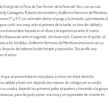
festejo de su Feria de San Fermín, de la Feria del Toro, con un casi
que Andy Cartagena, Roberto Armendáriz y Guillermo Hermoso de Mendoza
nzo (1º y 5º). Los animales dieron el juego y la emoción, permitiendo el
gena cortó una oreja ante el primero de la tarde, un toro de calidad y
na buena labor basada en el oficio y la experiencia ante el cuarto.
isposición ante el segundo, otro buen toro. Cautivó en el quinto, al
ocionó a los tendidos. Guillermo Hermoso de Mendoza emocionó con su
jas después de haberse lucido temple y exposición. Desarrolló una
on el acero.
 el que se presentaba en esta plaza. Lo hizo con el pie derecho
calidad y buen son, dejando dos rejones de castigos en su recibo.
n su cuadra, dejando los primeros palos al quiebro y toreando a la grupa
distancias, para después poner una rosa y un rejoneador de muerte en