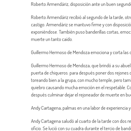
Roberto Armendáriz, disposición ante un buen segun
Roberto Armendáriz recibió al segundo de la tarde, ot
castigo. Armendáriz se mantuvo firme y con disposición
exponiéndose. También puso banderillas cortas, emoc
muerte un tanto caído.
Guillermo Hermoso de Mendoza emociona y corta las dos
Guillermo Hermoso de Mendoza, que brindó a su abuela, 
puerta de chiqueros para después poner dos rejones de 
toreando bien a la grupa, con mucho temple, pero tamb
quiebro causando mucha emoción en el respetable. Cont
después culminar dejar el rejoneador de muerte en bue
Andy Cartagena, palmas en una labor de experiencia y 
Andy Cartagena saludó al cuarto de la tarde con dos re
oficio. Se lució con su cuadra durante el tercio de ba