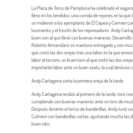
La Plaza de Toros de Pamplona ha celebrado el segundo 
lleno en los tendidos, una corrida de rejones en la 
se midieron a los ejemplares de El Capea y Carmen Lore
lucimiento y el triunfo de los rejoneadores. Andy Carta
buen son al que llevó con buenas maneras. Desarrolló u
Roberto Armendáriz se mantuvo entregado y con mucha d
que cortó las dos orejas tras una labor en la que em
labor al tercero, un buen toro al que cortó las dos ore
importante labor ante un buen sexto, la cual deslució c
Andy Cartagena corta la primera oreja de la tarde
Andy Cartagena recibió al primero de la tarde, toro con
cumpliendo con buenas maneras ante un toro de mucha 
Después durante el tercio de banderillas, Andy lució co
Culminó con banderillas cortas, ajustando mucho las 
buen sitio.