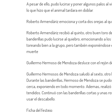
A pesar de ello, pudo lucirse y poner algunos palos al v
lo que hizo que el animal tardara en doblar.
Roberto Armendáriz emociona y corta dos orejas al qu
Roberto Armendáriz recibió al quinto, otro buen toro 
banderillas pudo lucirse al quiebro, emocionando a los
toreando bien a la grupo, pero también exponiéndose e
muerte
Guillermo Hermoso de Mendoza desluce con el rejón de
Guillermo Hermosos de Mendoza saludó al sexto, otro b
Durante las banderillas, Hermoso de Mendoza se pudo l
cerca, exponiendo en todo momento. Ademas, realizó al
tendidos. Continuó con las banderillas cortas y unas ro
usar el descabello.
Ficha del festejo: