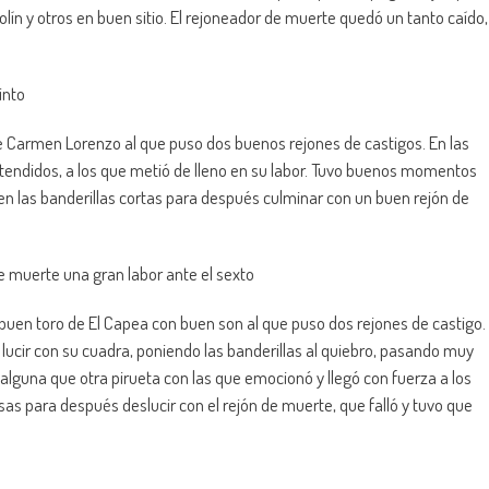
iolín y otros en buen sitio. El rejoneador de muerte quedó un tanto caído,
into
de Carmen Lorenzo al que puso dos buenos rejones de castigos. En las
 tendidos, a los que metió de lleno en su labor. Tuvo buenos momentos
n las banderillas cortas para después culminar con un buen rejón de
 muerte una gran labor ante el sexto
uen toro de El Capea con buen son al que puso dos rejones de castigo.
ucir con su cuadra, poniendo las banderillas al quiebro, pasando muy
guna que otra pirueta con las que emocionó y llegó con fuerza a los
sas para después deslucir con el rejón de muerte, que falló y tuvo que