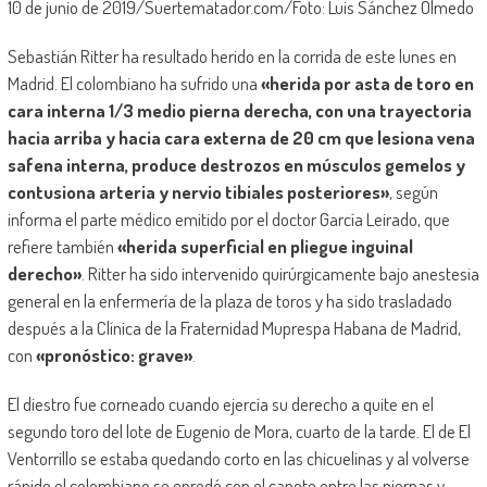
10 de junio de 2019/Suertematador.com/Foto: Luis Sánchez Olmedo
Sebastián Ritter ha resultado herido en la corrida de este lunes en
Madrid. El colombiano ha sufrido una
«herida por asta de toro en
cara interna 1/3 medio pierna derecha, con una trayectoria
hacia arriba y hacia cara externa de 20 cm que lesiona vena
safena interna, produce destrozos en músculos gemelos y
contusiona arteria y nervio tibiales posteriores»
, según
informa el parte médico emitido por el doctor García Leirado, que
refiere también
«herida superficial en pliegue inguinal
derecho»
. Ritter ha sido intervenido quirúrgicamente bajo anestesia
general en la enfermería de la plaza de toros y ha sido trasladado
después a la Clínica de la Fraternidad Muprespa Habana de Madrid,
con
«pronóstico: grave»
.
El diestro fue corneado cuando ejercía su derecho a quite en el
segundo toro del lote de Eugenio de Mora, cuarto de la tarde. El de El
Ventorrillo se estaba quedando corto en las chicuelinas y al volverse
rápido el colombiano se enredó con el capote entre las piernas y