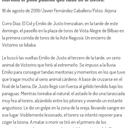
18 de agosto de 2019/Javier Fernández Caballero/Fotos: Arjona
Curro Díaz, El Cid y Emilio de Justo trenzaban, en la tarde de este
domingo, el paseíllo en la plaza de toros de Vista Alegre de Bilbao en
la primera corrida de toros de la Aste Nagusia. Un encierro de
Victorino se lidiaba.
Le buscó las vueltas Emilio de Justo al tercero de la tarde, un serio
animal de Victorino que hirió al extremeño. Se impuso a la lluvia
Emilio para conseguir tandas meritorias y momentos en los que tuvo
que tragar mucho al serio animal cárdeno. A base de cruzarse en el
final de la faena, De Justo llegó con fuerza al gélido tendido bajo los
paraguas. Mientras toreaba al natural, el astado le dio una tarascada
muy fea al torero, alzándolo entre los pitones y viviendo un instante
angustioso. Le dio un golpe en la zona de la oreja, llevando sangre en
ese lugar. Visiblemente lesionado, el torero se intentó reponer para
coger la tizona. A matar o morir se tiró en el primero de los