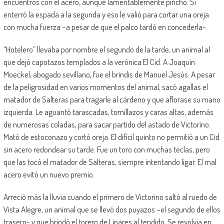
encuentros con el acero, aunque lamentablemente pinchó. Sí
enterró la espada a la segunda y eso le valió para cortar una oreja
con mucha fuerza –a pesar de que el palco tardó en concederla-.
“Hotelero” llevaba por nombre el segundo de la tarde, un animal al
que dejó capotazos templados a la verónica El Cid. A Joaquín
Moeckel, abogado sevillano, fue el brindis de Manuel Jesús. A pesar
de la peligrosidad en varios momentos del animal, sacó agallas el
matador de Salteras para tragarle al cárdeno y que aflorase su mano
izquierda. Le aguantó tarascadas, tornillazos y caras altas, además
de numerosas coladas, para sacar partido del astado de Victorino.
Mató de estoconazo y cortó oreja. El difícil quinto no permitió a un Cid
sin acero redondear su tarde. Fue un toro con muchas teclas, pero
que las tocó el matador de Salteras, siempre intentando ligar. El mal
acero evitó un nuevo premio.
Arreció más la lluvia cuando el primero de Victorino saltó al ruedo de
Vista Alegre, un animal que se llevó dos puyazos –el segundo de ellos
trasero- y que brindó el torero de Linares al tendido. Se revolvía en