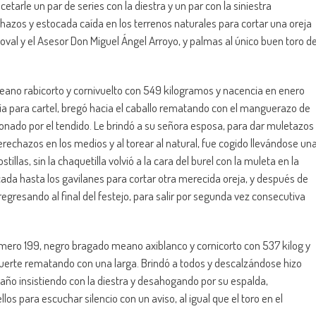
cetarle un par de series con la diestra y un par con la siniestra
azos y estocada caída en los terrenos naturales para cortar una oreja
al y el Asesor Don Miguel Ángel Arroyo, y palmas al único buen toro d
eano rabicorto y cornivuelto con 549 kilogramos y nacencia en enero
 para cartel, bregó hacia el caballo rematando con el manguerazo de
cionado por el tendido. Le brindó a su señora esposa, para dar muletazos
rechazos en los medios y al torear al natural, fue cogido llevándose un
llas, sin la chaquetilla volvió a la cara del burel con la muleta en la
ada hasta los gavilanes para cortar otra merecida oreja, y después de
 regresando al final del festejo, para salir por segunda vez consecutiva
mero 199, negro bragado meano axiblanco y cornicorto con 537 kilog y
suerte rematando con una larga. Brindó a todos y descalzándose hizo
año insistiendo con la diestra y desahogando por su espalda,
os para escuchar silencio con un aviso, al igual que el toro en el