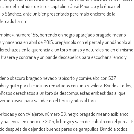
uación del matador de toros capitalino José Mauricio y la ética del
lo Sánchez, ante un bien presentado pero malo encierro de la
 Mercado Lamm.
n «Bambino», número 155, berrendo en negro aparejado bragado meano
 y nacencia en abril de 2015, bregándolo con el percal y brindándolo al
 derechazos en la querencia a un toro manso y naturales no en el mismo
 trasera y contraria y un par de descabellos para escuchar silencio y
rdeno obscuro bragado nevado rabicorto y cornivuelto con 537
cibo y quitó por chicuelinas rematadas con una revolera. Brindó a todos,
mpeñosos derechazos a un toro de descompuestas embestidas al que
ado aviso para saludar en el tercio y pitos al toro.
 por todas y con «Viajero», número 63, negro bragado meano axiblanco
 nacencia en enero de 2015, lo bregó y sacó del caballo con el percal. E
io después de dejar dos buenos pares de garapullos. Brindó a todos,