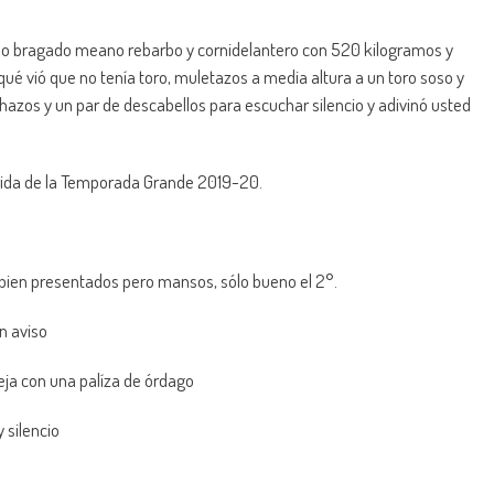
año bragado meano rebarbo y cornidelantero con 520 kilogramos y
qué vió que no tenía toro, muletazos a media altura a un toro soso y
chazos y un par de descabellos para escuchar silencio y adivinó usted
rida de la Temporada Grande 2019-20.
ien presentados pero mansos, sólo bueno el 2°.
un aviso
reja con una palíza de órdago
 silencio