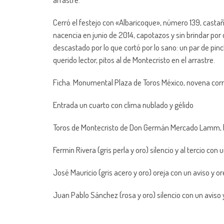
Cerró el festejo con «Albaricoque», número 139, cast
nacencia en junio de 2014, capotazos y sin brindar por 
descastado por lo que cortó por lo sano: un par de pin
querido lector, pitos al de Montecristo en el arrastre.
Ficha. Monumental Plaza de Toros México, novena cor
Entrada un cuarto con clima nublado y gélido
Toros de Montecristo de Don Germán Mercado Lamm, b
Fermin Rivera (gris perla y oro) silencio y al tercio con 
José Mauricio (gris acero y oro) oreja con un aviso y o
Juan Pablo Sánchez (rosa y oro) silencio con un aviso y