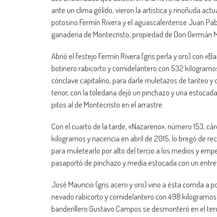
ante un clima gélido, vieron la artística y rinoñuda act
potosino Fermín Rivera y el aguascalentense Juan Pab
ganaderia de Montecristo, propiedad de Don Germán
Abrió el festejo Fermín Rivera (gris perla y oro) co
botinero rabicorto y cornidelantero con 532 kilogramos
cónclave capitalino, para darle muletazos de tanteo y
tenor, con la toledana dejó un pinchazo y una estocada
pitos al de Montecristo en el arrastre.
Con el cuarto de la tarde, «Nazareno», número 153, cá
kilogramos y nacencia en abril de 2015, lo bregó de re
para muletearlo por alto del tercio a los medios y e
pasaportó de pinchazo y media estocada con un entrever
José Mauricio (gris acero y oro) vino a ésta corrida a
nevado rabicorto y cornidelantero con 498 kilogramos y
banderillero Gustavo Campos se desmonteró en el terc