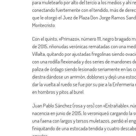
para muletearlo por alto del tercio a los medios y ahí re
conectando fuertemente con el tendido, más de derech
que le otorgó el Juez de Plaza Don Jorge Ramos Sandov
Montecristo.
Con el quinto, «Primazo», número 111, negro bragado m
de 2015, riñonudas verónicas rematadas con una media
Villalta, quitando por ajustadas fregolinas siendo ova
con una rodilla flexionada y dos series de mandones de
palíza de órdago siendo lesionado seriamente en las costi
diestra dándose un arrimón, doblones y dejó una estoc
dar la vuelta al ruedo se fue por su pie a la Enfermería
en hombros y pitos al burel.
Juan Pablo Sánchez (rosa y oro) con «Entrañable», nú
nacencia en junio de 2015, lo veroniqueó cargando la 
una faena con largos y tersos muletazos, perdió el eng
finiquitando de una estocada tendida y cuatro descabell
arrastre.