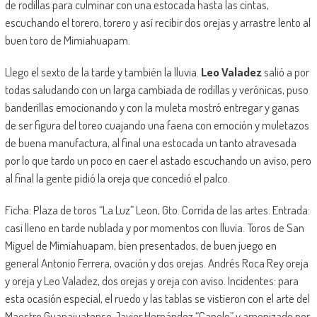
de rodillas para culminar con una estocada hasta las cintas,
escuchando el torero, torero y así recibir dos orejas y arrastre lento al
buen toro de Mimiahuapam.
Llego el sexto de la tarde y también la lluvia.
Leo Valadez
salió a por
todas saludando con un larga cambiada de rodillas y verónicas, puso
banderillas emocionando y con la muleta mostró entregar y ganas
de ser figura del toreo cuajando una faena con emoción y muletazos
de buena manufactura, al final una estocada un tanto atravesada
por lo que tardo un poco en caer el astado escuchando un aviso, pero
al final la gente pidió la oreja que concedió el palco.
Ficha: Plaza de toros “La Luz” Leon, Gto. Corrida de las artes. Entrada:
casi lleno en tarde nublada y por momentos con lluvia. Toros de San
Miguel de Mimiahuapam, bien presentados, de buen juego en
general Antonio Ferrera, ovación y dos orejas. Andrés Roca Rey oreja
y oreja y Leo Valadez, dos orejas y oreja con aviso. Incidentes: para
esta ocasión especial, el ruedo y las tablas se vistieron con el arte del
Maestro Guanajuatense Javier Hernández “Capelo” y amenizado por