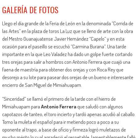
GALERÍA DE FOTOS
Llego el día grande de la Feria de León en la denominada “Corrida de
las Artes” en la plaza de toros La Luz que se lleno de arte con la obra
del Mestro Guanajuatense Javier Hernández “Capelo” y en esta
ocasión para el paseíllo se escuchó “Carmína Burana”. Una tarde
importante en la que Leo Valadez ha dado un golpe fuerte cortando
tres orejas para salir a hombros con Antonio Ferrera que cuajó una
faena de maestría para obtener dos orejas y con Roca Rey que
desorejo a su lote para pasear dos orejas de un bueno e interesante
encierro de San Miguel de Mimiahuapam.
“Sinceridad” se llamó el primero de la tarde con el hierro de
Mimiahuapam para
Antonio Ferrera
que saludó con algunos
capotazos de tanteo, el toro incierto y tardó apenas acudió al caballo.
Tomo la muleta el español para ir metiendo poco a poco a su
oponente al trapo, a base de oficio y firmeza logró muletazos de
mucho mérito lo cual agradeció el respetable, lamentablemente falló