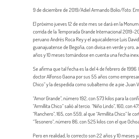
9 de diciembre de 2019/Adiel Armando Bolio/Foto: Em
El próximo jueves 12 de este mes se dará en la Monume
corrida de la Temporada Grande Internacional 2019-2020
peruano Andrés Roca Rey y el aquicalidense Luis David
guanajuatense de Begoña, con divisa en verde y oro, 
años y 10 meses tomándose en cuenta una fecha inex
Se afirma que tal fecha es la del 4 de febrero de 1996.
doctor Alfonso Gaona por sus 55 años como empresario t
Chico” y la despedida como subalterno de a pie Juan Vá
“Amor Grande”, número 192, con 573 kilos para la conf
“Armillita Chico” salió al tercio. “Niño Lindo”, 160, con
“Ranchero”, 165, con 559, al que “Armillita Chico” le cor
“Tesonero”, número 86, con 525 kilos con el que Ochoa 
Pero en realidad, lo correcto son 22 años y 10 meses y