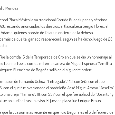
ilio Méndez
ntal Plaza México la ya tradicional Corrida Guadalupana y séptima
, estando anunciados los diestros, el tlaxcalteca Sergio Flores, el
 Adame, quienes habrán de lidiar un encierro de la dehesa
además de que tal ganado reaparecerá, según se ha dicho, luego de 23
acta.
 Fue la corrida 15 de la Temporada de Oro en que se dio un homenaje al
aurino. Fue la corrida mil en la carrera de Miguel Espinosa “Armillita
zquez. El encierro de Begoña salió en el siguiente orden:
irmación de Fernando Ochoa. “Entregado”, 143, con 545 con el que
 475, con el que fue ovacionado el madrileño José Miguel Arroyo “Joselito”.
tó una oreja. “Tamaro”, 111, con 557 con el que fue aplaudido “Joselito” y
fue aplaudido tras un aviso. El juez de plaza fue Enrique Braun.
a que la ocasión más reciente en que lidió Begoña es el 5 de febrero de