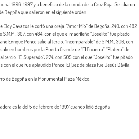
ional 1996-1997 y a beneficio de la corrida de la Cruz Roja. Se lidiaron
e Begoña que salieron en el siguiente orden:
ue Eloy Cavazos le cortó una oreja. “Amor Mío” de Begoña, 240, con 482
de S.M.M., 307, con 484, con el que el madrileño “Joselito” fue pitado.
ciano Enrique Ponce salió al tercio. “Incomparable” de S.M.M., 306, con
salir en hombros por la Puerta Grande de “El Encierro”. “Platero” de
al tercio. “El Superado”, 274, con 505 con el que “Joselito” fue pitado
os con el que fue aplaudido Ponce. El juez de plaza fue Jesús Dávila.
ierro de Begoña en la Monumental Plaza México.
dadera es la del 5 de febrero de 1997 cuando lidió Begoña