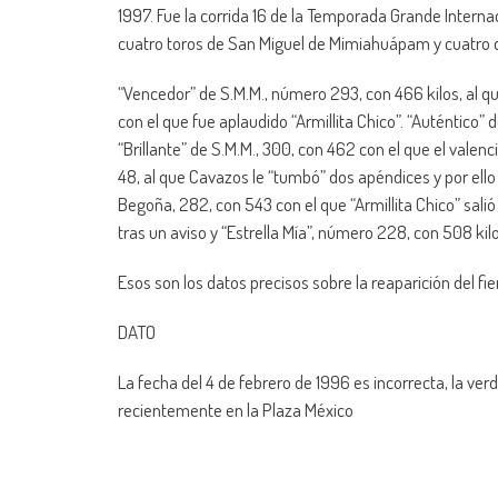
1997. Fue la corrida 16 de la Temporada Grande Internac
cuatro toros de San Miguel de Mimiahuápam y cuatro d
“Vencedor” de S.M.M., número 293, con 466 kilos, al q
con el que fue aplaudido “Armillita Chico”. “Auténtico” 
“Brillante” de S.M.M., 300, con 462 con el que el valen
48, al que Cavazos le “tumbó” dos apéndices y por ello 
Begoña, 282, con 543 con el que “Armillita Chico” salió 
tras un aviso y “Estrella Mía”, número 228, con 508 kil
Esos son los datos precisos sobre la reaparición del f
DATO
La fecha del 4 de febrero de 1996 es incorrecta, la ver
recientemente en la Plaza México