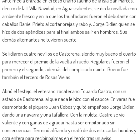
Ante media entrada en el coso charro taurino de la Isla San Marcos,
dentro de la II Villa Navidad, en Aguascalientes, se dio la novillada con
ambiente fresco y en la que los triunfadores fueron el debutante con
caballos Daniel Prieto al cortar orejas y rabo y, Jorge Didier, quien se
hizo de dos apéndices para al final ambos salir en hombros. Sus
demás alternantes no tuvieron suerte.
Se lidiaron cuatro novillos de Castorena, siendo muy bueno el cuarto
para merecer el premio de la vuelta al ruedo. Regulares fueron el
primero y el segundo, además del complicado quinto. Bueno fue
también el tercero de Rosas Viejas.
Abrió el festejo, el veterano zacatecano Eduardo Castro, con un
astado de Castorena, al que nada le hizo con el capote. En varas fue
desmontado el piquero Juan Cobos y quitó empeñoso Jorge Didier,
dando una navarra y una tafallera. Con la muleta, Castro se vio
valiente y con ganas de agradar hasta ser empitonado sin
consecuencias. Terminó aliñando y mató de dos estocadas hondas y
otra entera para recibir palmas en el tercio tras un aviso.