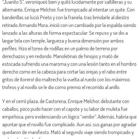
“Juanito S”, veroniqueó bien y quitó lucidamente por saltilleras y su
alternante, Enrique Melchor, fue trompicado al intentar un quite. Con
banderillas se lució Prieto y con la franela, tras brindarle al diestro
retirado Armando Mora, inició con un cambiado por la espalda siendo
lanzado a las alturas de forma espectacular. Se repuso y se dio a
largar tela con temple, largueza y buena dimensión por ambos
perfiles. Hizo el toreo de rodillas en un palmo de terreno por
derechazos y en redondo. Manoletinas de hinojos y mató de
estocada sufriendo una maroma y con una lesión tanto en el hombro
derecho como en la cabeza para cortar las orejas y el rabo entre
gritos de ¡torero! dio maltrecho la vuelta al ruedo con los máximos
trofeos y al novillo se le dio como premio el recorrido al anillo.
Y en el cerró plaza, de Castorena, Enrique Melchor, debutante con
caballos, poco pudo hacer con el capote y su labor de muleta fue
empeñosa, pero evidenciando un lógico “verdor”. Además, habría que
apuntar que el novillo fue complicado. Aun así, sus ganas por agradar
quedaron de manifiesto. Mató al segundo viaje siendo trompicado y