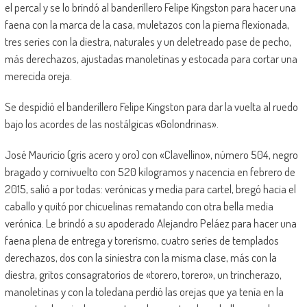
el percal y se lo brindó al banderillero Felipe Kingston para hacer una
faena con la marca de la casa, muletazos con la pierna flexionada,
tres series con la diestra, naturales y un deletreado pase de pecho,
más derechazos, ajustadas manoletinas y estocada para cortar una
merecida oreja.
Se despidió el banderillero Felipe Kingston para dar la vuelta al ruedo
bajo los acordes de las nostálgicas «Golondrinas».
José Mauricio (gris acero y oro) con «Clavellino», número 504, negro
bragado y cornivuelto con 520 kilogramos y nacencia en febrero de
2015, salió a por todas: verónicas y media para cartel, bregó hacia el
caballo y quitó por chicuelinas rematando con otra bella media
verónica. Le brindó a su apoderado Alejandro Peláez para hacer una
faena plena de entrega y torerismo, cuatro series de templados
derechazos, dos con la siniestra con la misma clase, más con la
diestra, gritos consagratorios de «torero, torero», un trincherazo,
manoletinas y con la toledana perdió las orejas que ya tenía en la