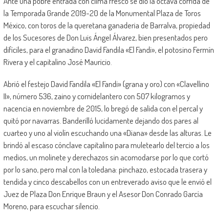
Ante una pobre entrada con clima fresco se dio la octava corrida de
la Temporada Grande 2019-20 de la Monumental Plaza de Toros
México, con toros de la queretana ganaderia de Barralva, propiedad
de los Sucesores de Don Luis Ángel Álvarez, bien presentados pero
difíciles, para el granadino David Fandila «El Fandi», el potosino Fermín
Rivera y el capitalino José Mauricio.
Abrió el festejo David Fandila «El Fandi» (grana y oro) con «Clavellino
II», número 536, zaino y cornidelantero con 507 kilogramos y
nacencia en noviembre de 2015, lo bregó de salida con el percal y
quitó por navarras. Banderilló lucidamente dejando dos pares al
cuarteo y uno al violín escuchando una «Diana» desde las alturas. Le
brindó al escaso cónclave capitalino para muletearlo del tercio a los
medios, un molinete y derechazos sin acomodarse por lo que cortó
por lo sano, pero mal con la toledana: pinchazo, estocada trasera y
tendida y cinco descabellos con un entreverado aviso que le envió el
Juez de Plaza Don Enrique Braun y el Asesor Don Conrado García
Moreno, para escuchar silencio.