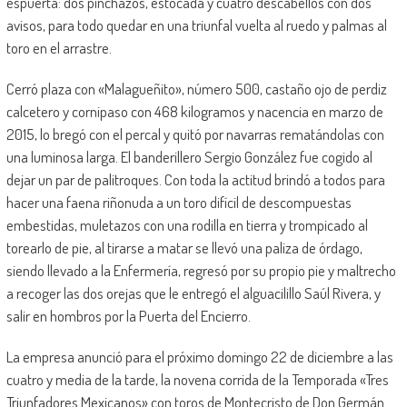
espuerta: dos pinchazos, estocada y cuatro descabellos con dos
avisos, para todo quedar en una triunfal vuelta al ruedo y palmas al
toro en el arrastre.
Cerró plaza con «Malagueñito», número 500, castaño ojo de perdiz
calcetero y cornipaso con 468 kilogramos y nacencia en marzo de
2015, lo bregó con el percal y quitó por navarras rematándolas con
una luminosa larga. El banderillero Sergio González fue cogido al
dejar un par de palitroques. Con toda la actitud brindó a todos para
hacer una faena riñonuda a un toro difícil de descompuestas
embestidas, muletazos con una rodilla en tierra y trompicado al
torearlo de pie, al tirarse a matar se llevó una paliza de órdago,
siendo llevado a la Enfermería, regresó por su propio pie y maltrecho
a recoger las dos orejas que le entregó el alguacilillo Saúl Rivera, y
salir en hombros por la Puerta del Encierro.
La empresa anunció para el próximo domingo 22 de diciembre a las
cuatro y media de la tarde, la novena corrida de la Temporada «Tres
Triunfadores Mexicanos» con toros de Montecristo de Don Germán