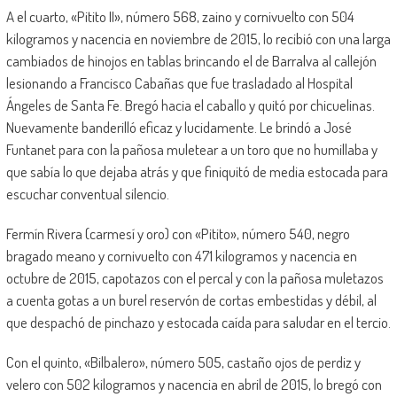
A el cuarto, «Pitito II», número 568, zaino y cornivuelto con 504
kilogramos y nacencia en noviembre de 2015, lo recibió con una larga
cambiados de hinojos en tablas brincando el de Barralva al callejón
lesionando a Francisco Cabañas que fue trasladado al Hospital
Ángeles de Santa Fe. Bregó hacia el caballo y quitó por chicuelinas.
Nuevamente banderilló eficaz y lucidamente. Le brindó a José
Funtanet para con la pañosa muletear a un toro que no humillaba y
que sabía lo que dejaba atrás y que finiquitó de media estocada para
escuchar conventual silencio.
Fermín Rivera (carmesí y oro) con «Pitito», número 540, negro
bragado meano y cornivuelto con 471 kilogramos y nacencia en
octubre de 2015, capotazos con el percal y con la pañosa muletazos
a cuenta gotas a un burel reservón de cortas embestidas y débil, al
que despachó de pinchazo y estocada caída para saludar en el tercio.
Con el quinto, «Bilbalero», número 505, castaño ojos de perdiz y
velero con 502 kilogramos y nacencia en abril de 2015, lo bregó con