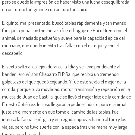
pero se quedó la impresión de haber visto una lucha desequilibrada
en un torero tan grande con un toro tan chico.
El quinto, mal presentado, buscó tablas rápidamente y tan manso
fue que a penas un trincherazo fue el bagaje de Paco Ureña con el
animal, demasiado pastueño y suave para la capacidad épica del
murciano, que quedó inédito tras fallar con el estoque y con el
descabello.
El sexto saltó al callejón durante la lidia y se llevó por delante al
banderillero Wilson Chaparro El Piña, que recibió un tremendo
golpetazo del que quedó cojeando. Y fue este sexto el mejor de la
corrida, porque tuvo movilidad, motor, transmisión y repetición en la
muleta de Juan de Castilla, que se llevó el mejor lote de la corrida de
Ernesto Gutiérrez, Incluso llegaron a pedir el indulto para el animal
justo en el momento en que tomó el camino de las tablas. Fue
intensa la faena, enérgica y entregada, aprovechando al toro y los
viajes, pero no tuvo suerte con la espada tras una faena muy larga,
tanto como la corrida.