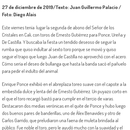
27 de diciembre de 2019/Texto: Juan Guillermo Palacio /
Foto: Diego Alais
Este viernes tenía lugar la segunda de abono del Señor de los
Cristales en Cali, con toros de Ernesto Gutiérrez para Ponce, Ureña y
De Castilla. Y buscaba la fiesta un tendido deseoso de seguir la
rumba que quiso indultar al sexto toro porque se movió y quiso
seguir el trapo que luego Juan de Castilla no aprovechó con el acero.
Cómo sería el deseo de bullanga que hasta la banda sacó el pañuelo
para pedir el indulto del animal.
Enrique Ponce exhibió en el abreplaza toreo suave con el capote a la
embestida dulce y lenta del de Ernesto Gutiérrez. Un puyazo corto en
el que el toro recargó bastó para cumplir en el tercio de varas.
Destacaron dos medias verónicas.en el quite de Ponce y hubo luego
dos buenos pares de banderillas, uno de Álex Benavides y otro de
Carlos Garrido, que preludiaron una faena de muleta brindada al
público. Fue noble el toro, pero le ayudó mucho con la suavidad y el