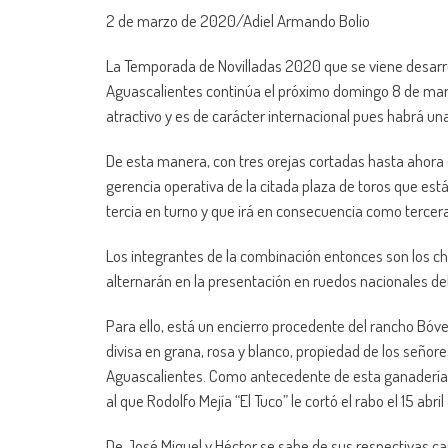
2 de marzo de 2020/Adiel Armando Bolio
La Temporada de Novilladas 2020 que se viene desarr
Aguascalientes continúa el próximo domingo 8 de marz
atractivo y es de carácter internacional pues habrá un
De esta manera, con tres orejas cortadas hasta ahora 
gerencia operativa de la citada plaza de toros que está
tercia en turno y que irá en consecuencia como tercera
Los integrantes de la combinación entonces son los cha
alternarán en la presentación en ruedos nacionales de
Para ello, está un encierro procedente del rancho Bóve
divisa en grana, rosa y blanco, propiedad de los señor
Aguascalientes. Como antecedente de esta ganadería en 
al que Rodolfo Mejía “El Tuco” le cortó el rabo el 15 abril
De José Miguel y Héctor se sabe de sus respectivas ca