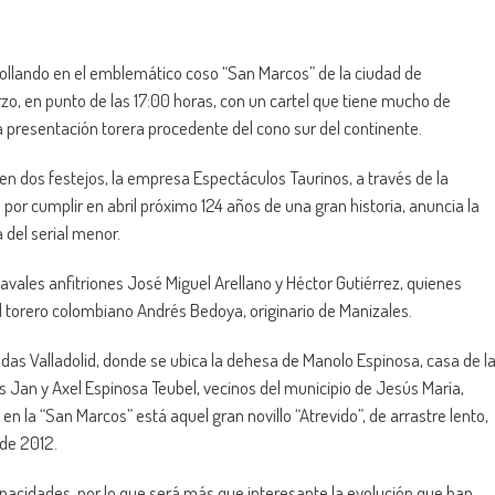
ollando en el emblemático coso “San Marcos” de la ciudad de
o, en punto de las 17:00 horas, con un cartel que tiene mucho de
a presentación torera procedente del cono sur del continente.
en dos festejos, la empresa Espectáculos Taurinos, a través de la
 por cumplir en abril próximo 124 años de una gran historia, anuncia la
 del serial menor.
vales anfitriones José Miguel Arellano y Héctor Gutiérrez, quienes
l torero colombiano Andrés Bedoya, originario de Manizales.
das Valladolid, donde se ubica la dehesa de Manolo Espinosa, casa de l
es Jan y Axel Espinosa Teubel, vecinos del municipio de Jesús María,
la “San Marcos” está aquel gran novillo “Atrevido”, de arrastre lento,
 de 2012.
pacidades, por lo que será más que interesante la evolución que han