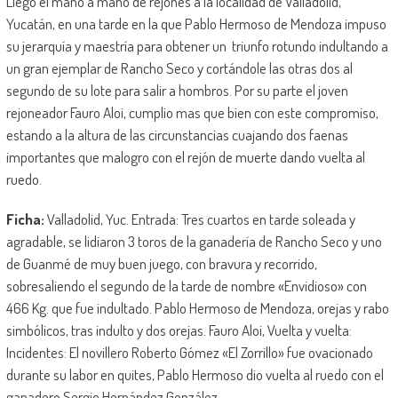
Llego el mano a mano de rejones a la localidad de Valladolid,
Yucatán, en una tarde en la que Pablo Hermoso de Mendoza impuso
su jerarquía y maestría para obtener un triunfo rotundo indultando a
un gran ejemplar de Rancho Seco y cortándole las otras dos al
segundo de su lote para salir a hombros. Por su parte el joven
rejoneador Fauro Aloi, cumplio mas que bien con este compromiso,
estando a la altura de las circunstancias cuajando dos faenas
importantes que malogro con el rejón de muerte dando vuelta al
ruedo.
Ficha:
Valladolid, Yuc. Entrada: Tres cuartos en tarde soleada y
agradable, se lidiaron 3 toros de la ganadería de Rancho Seco y uno
de Guanmé de muy buen juego, con bravura y recorrido,
sobresaliendo el segundo de la tarde de nombre «Envidioso» con
466 Kg. que fue indultado. Pablo Hermoso de Mendoza, orejas y rabo
simbólicos, tras indulto y dos orejas. Fauro Aloi, Vuelta y vuelta:
Incidentes: El novillero Roberto Gómez «El Zorrillo» fue ovacionado
durante su labor en quites, Pablo Hermoso dio vuelta al ruedo con el
ganadero Sergio Hernández González.